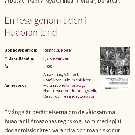
arbetat i Papua Nya Guinea i flera år, berättar.
En resa genom tiden i
Huaoraniland
Upphovsperson:
Reinhold, Roger
Tidskrift/källa:
Fjärde Världen
År:
2008
Amazonas
,
Våld och
konflikter
,
Kulturkonflikter
,
Ämnesord:
Multinationella företag
,
Naturresurser
,
Ursprungsfolk
,
Resor och resande
,
Ecuador
"Många är berättelserna om de våldsamma
huaorani i Amazonas regnskog, som med spjut
dödar missionärer, varandra och människor ur