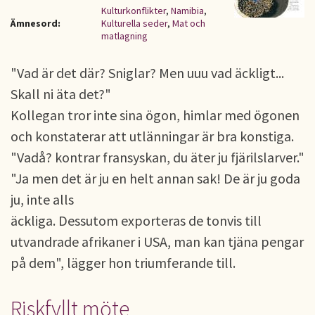
Kulturkonflikter
,
Namibia
,
Ämnesord:
Kulturella seder
,
Mat och
matlagning
"Vad är det där? Sniglar? Men uuu vad äckligt...
Skall ni äta det?"
Kollegan tror inte sina ögon, himlar med ögonen
och konstaterar att utlänningar är bra konstiga.
"Vadå? kontrar fransyskan, du äter ju fjärilslarver."
"Ja men det är ju en helt annan sak! De är ju goda
ju, inte alls
äckliga. Dessutom exporteras de tonvis till
utvandrade afrikaner i USA, man kan tjäna pengar
på dem", lägger hon triumferande till.
Riskfyllt möte