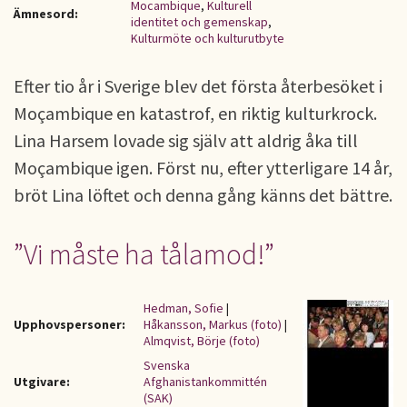
Mocambique
,
Kulturell
Ämnesord:
identitet och gemenskap
,
Kulturmöte och kulturutbyte
Efter tio år i Sverige blev det första återbesöket i
Moçambique en katastrof, en riktig kulturkrock.
Lina Harsem lovade sig själv att aldrig åka till
Moçambique igen. Först nu, efter ytterligare 14 år,
bröt Lina löftet och denna gång känns det bättre.
”Vi måste ha tålamod!”
Hedman, Sofie
|
Upphovspersoner:
Håkansson, Markus (foto)
|
Almqvist, Börje (foto)
Svenska
Utgivare:
Afghanistankommittén
(SAK)