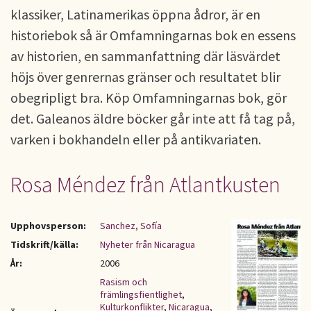
klassiker, Latinamerikas öppna ådror, är en
historiebok så är Omfamningarnas bok en essens
av historien, en sammanfattning där läsvärdet
höjs över genrernas gränser och resultatet blir
obegripligt bra. Köp Omfamningarnas bok, gör
det. Galeanos äldre böcker går inte att få tag på,
varken i bokhandeln eller på antikvariaten.
Rosa Méndez från Atlantkusten
Upphovsperson:
Sanchez, Sofía
Tidskrift/källa:
Nyheter från Nicaragua
År:
2006
Rasism och
främlingsfientlighet
,
Kulturkonflikter
,
Nicaragua
,