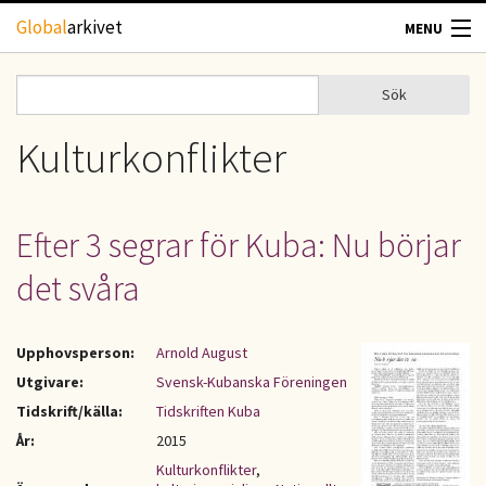
Hoppa till huvudinnehåll
Global
arkivet
MENU
TIDSKRIFTER
Sök
Sök
Sökformulär
GEOGRAFI
Kulturkonflikter
UTBLICK
Efter 3 segrar för Kuba: Nu börjar
UPPHOVSRÄTT
det svåra
OM OSS
Upphovsperson:
Arnold August
KONTAKT
Utgivare:
Svensk-Kubanska Föreningen
Tidskrift/källa:
Tidskriften Kuba
År:
2015
Kulturkonflikter
,