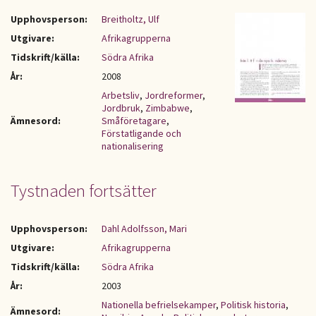
Upphovsperson:
Breitholtz, Ulf
Utgivare:
Afrikagrupperna
Tidskrift/källa:
Södra Afrika
År:
2008
Arbetsliv
,
Jordreformer
,
Jordbruk
,
Zimbabwe
,
Ämnesord:
Småföretagare
,
Förstatligande och
nationalisering
Tystnaden fortsätter
Upphovsperson:
Dahl Adolfsson, Mari
Utgivare:
Afrikagrupperna
Tidskrift/källa:
Södra Afrika
År:
2003
Nationella befrielsekamper
,
Politisk historia
,
Ämnesord: