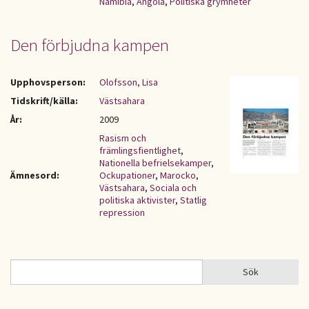
Namibia
,
Angola
,
Politiska grymheter
Den förbjudna kampen
Upphovsperson:
Olofsson, Lisa
Tidskrift/källa:
Västsahara
År:
2009
Rasism och
främlingsfientlighet
,
Nationella befrielsekamper
,
Ämnesord:
Ockupationer
,
Marocko
,
Västsahara
,
Sociala och
politiska aktivister
,
Statlig
repression
Sök
Sök
SÖKFORMULÄR