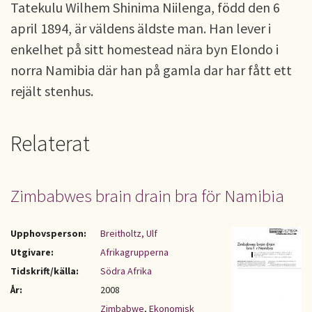
Tatekulu Wilhem Shinima Niilenga, född den 6
april 1894, är väldens äldste man. Han lever i
enkelhet på sitt homestead nära byn Elondo i
norra Namibia där han på gamla dar har fått ett
rejält stenhus.
Relaterat
Zimbabwes brain drain bra för Namibia
Upphovsperson:
Breitholtz, Ulf
Utgivare:
Afrikagrupperna
Tidskrift/källa:
Södra Afrika
År:
2008
Zimbabwe
,
Ekonomisk