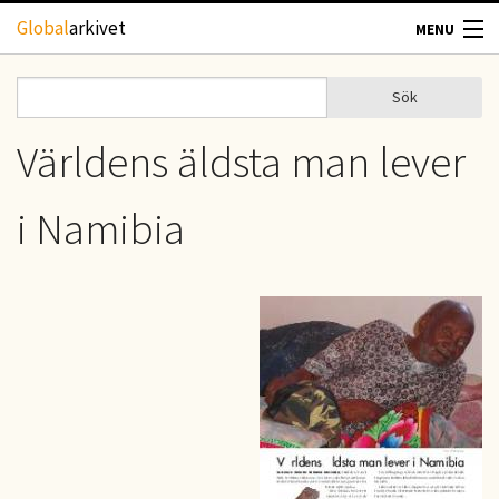
Hoppa till huvudinnehåll
Global
arkivet
MENU
TIDSKRIFTER
Sök
Sök
Sökformulär
GEOGRAFI
Världens äldsta man lever
UTBLICK
i Namibia
UPPHOVSRÄTT
OM OSS
KONTAKT