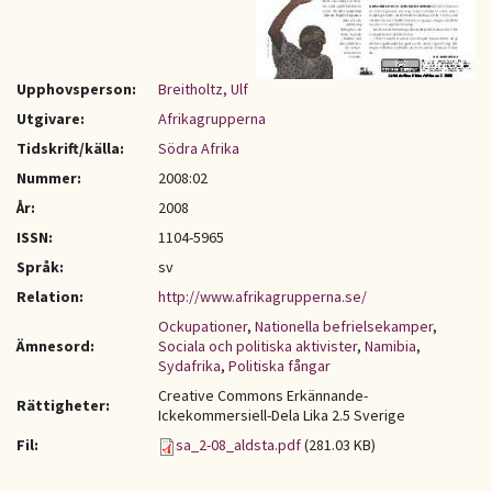
Upphovsperson:
Breitholtz, Ulf
Utgivare:
Afrikagrupperna
Tidskrift/källa:
Södra Afrika
Nummer:
2008:02
År:
2008
ISSN:
1104-5965
Språk:
sv
Relation:
http://www.afrikagrupperna.se/
Ockupationer
,
Nationella befrielsekamper
,
Ämnesord:
Sociala och politiska aktivister
,
Namibia
,
Sydafrika
,
Politiska fångar
Creative Commons Erkännande-
Rättigheter:
Ickekommersiell-Dela Lika 2.5 Sverige
Fil:
sa_2-08_aldsta.pdf
(281.03 KB)