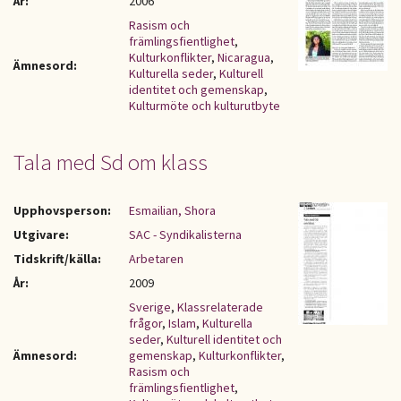
År:
2006
Rasism och
främlingsfientlighet
,
Kulturkonflikter
,
Nicaragua
,
Ämnesord:
Kulturella seder
,
Kulturell
identitet och gemenskap
,
Kulturmöte och kulturutbyte
Tala med Sd om klass
Upphovsperson:
Esmailian, Shora
Utgivare:
SAC - Syndikalisterna
Tidskrift/källa:
Arbetaren
År:
2009
Sverige
,
Klassrelaterade
frågor
,
Islam
,
Kulturella
seder
,
Kulturell identitet och
Ämnesord:
gemenskap
,
Kulturkonflikter
,
Rasism och
främlingsfientlighet
,