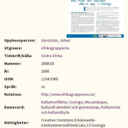
Upphovsperson:
Sävström, Johan
Utgivare:
Afrikagrupperna
Tidskrift/källa:
Södra Afrika
Nummer:
2008:03
År:
2008
ISSN:
1104-5965
Språk:
sv
Relation:
http://www.afrikagrupperna.se/
Kulturkonflikter
,
Sverige
,
Mocambique
,
Ämnesord:
Kulturell identitet och gemenskap
,
Kulturmöte
och kulturutbyte
Creative Commons Erkännande-
Rättigheter:
Ickekommersiell-Dela Lika 2.5 Sverige