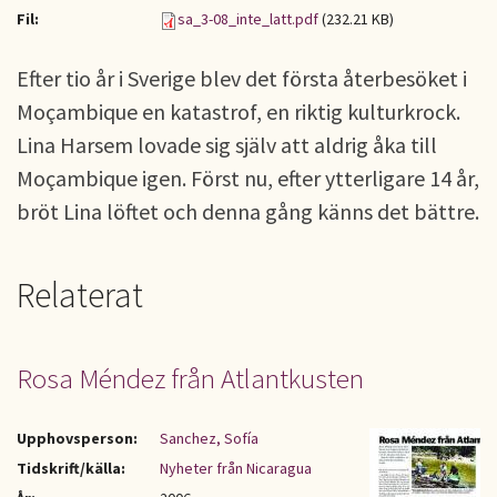
Fil:
sa_3-08_inte_latt.pdf
(232.21 KB)
Efter tio år i Sverige blev det första återbesöket i
Moçambique en katastrof, en riktig kulturkrock.
Lina Harsem lovade sig själv att aldrig åka till
Moçambique igen. Först nu, efter ytterligare 14 år,
bröt Lina löftet och denna gång känns det bättre.
Relaterat
Rosa Méndez från Atlantkusten
Upphovsperson:
Sanchez, Sofía
Tidskrift/källa:
Nyheter från Nicaragua