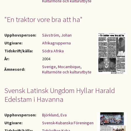
Kulturmöte och kulturutbyte
"En traktor vore bra att ha"
Upphovsperson:
Sävström, Johan
Utgivare:
Afrikagrupperna
Tidskrift/källa:
Södra Afrika
År:
2004
Sverige
,
Mocambique
,
Ämnesord:
Kulturmöte och kulturutbyte
Svensk Latinsk Ungdom Hyllar Harald
Edelstam i Havanna
Upphovsperson:
Björklund, Eva
Utgivare:
Svensk-Kubanska Föreningen
Tidskrift/källa:
Tidskriften Kuba