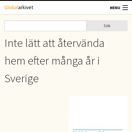
Hoppa till huvudinnehåll
Global
arkivet
MENU
TIDSKRIFTER
Sök
Sök
Sökformulär
GEOGRAFI
Inte lätt att återvända
UTBLICK
hem efter många år i
UPPHOVSRÄTT
Sverige
OM OSS
KONTAKT