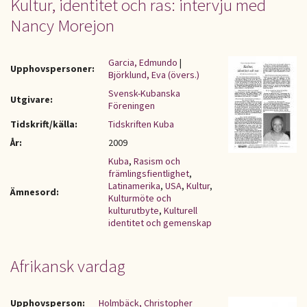
Kultur, identitet och ras: intervju med
Nancy Morejon
Garcia, Edmundo
|
Upphovspersoner:
Björklund, Eva (övers.)
Svensk-Kubanska
Utgivare:
Föreningen
Tidskrift/källa:
Tidskriften Kuba
År:
2009
Kuba
,
Rasism och
främlingsfientlighet
,
Latinamerika
,
USA
,
Kultur
,
Ämnesord:
Kulturmöte och
kulturutbyte
,
Kulturell
identitet och gemenskap
Afrikansk vardag
Upphovsperson:
Holmbäck, Christopher