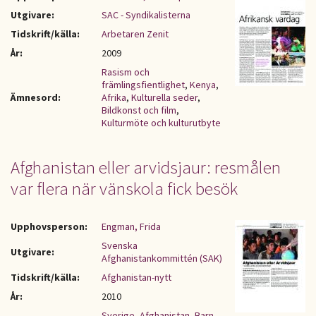
Utgivare:
SAC - Syndikalisterna
Tidskrift/källa:
Arbetaren Zenit
År:
2009
Rasism och
främlingsfientlighet
,
Kenya
,
Ämnesord:
Afrika
,
Kulturella seder
,
Bildkonst och film
,
Kulturmöte och kulturutbyte
Afghanistan eller arvidsjaur: resmålen
var flera när vänskola fick besök
Upphovsperson:
Engman, Frida
Svenska
Utgivare:
Afghanistankommittén (SAK)
Tidskrift/källa:
Afghanistan-nytt
År:
2010
Sverige
,
Afghanistan
,
Barn