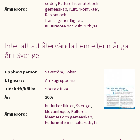
seder
,
Kulturell identitet och
Ämnesord:
gemenskap
,
Kulturkonflikter
,
Rasism och
främlingsfientlighet
,
Kulturmöte och kulturutbyte
Inte lätt att återvända hem efter många
år i Sverige
Upphovsperson:
Sävström, Johan
Utgivare:
Afrikagrupperna
Tidskrift/källa:
Södra Afrika
År:
2008
Kulturkonflikter
,
Sverige
,
Mocambique
,
Kulturell
Ämnesord:
identitet och gemenskap
,
Kulturmöte och kulturutbyte