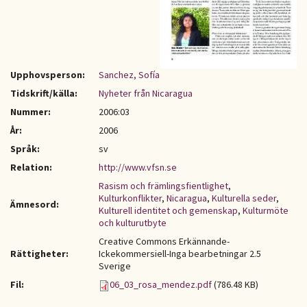
Upphovsperson:
Sanchez, Sofía
Tidskrift/källa:
Nyheter från Nicaragua
Nummer:
2006:03
År:
2006
Språk:
sv
Relation:
http://www.vfsn.se
Rasism och främlingsfientlighet
,
Kulturkonflikter
,
Nicaragua
,
Kulturella seder
,
Ämnesord:
Kulturell identitet och gemenskap
,
Kulturmöte
och kulturutbyte
Creative Commons Erkännande-
Rättigheter:
Ickekommersiell-Inga bearbetningar 2.5
Sverige
Fil:
06_03_rosa_mendez.pdf
(786.48 KB)