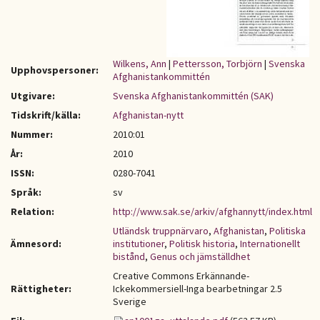
Wilkens, Ann
|
Pettersson, Torbjörn
|
Svenska
Upphovspersoner:
Afghanistankommittén
Utgivare:
Svenska Afghanistankommittén (SAK)
Tidskrift/källa:
Afghanistan-nytt
Nummer:
2010:01
År:
2010
ISSN:
0280-7041
Språk:
sv
Relation:
http://www.sak.se/arkiv/afghannytt/index.html
Utländsk truppnärvaro
,
Afghanistan
,
Politiska
Ämnesord:
institutioner
,
Politisk historia
,
Internationellt
bistånd
,
Genus och jämställdhet
Creative Commons Erkännande-
Rättigheter:
Ickekommersiell-Inga bearbetningar 2.5
Sverige