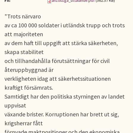
Fil:
an1001ga_uttalande.pdf
(562.57 KB)
"Trots närvaro
av ca 100 000 soldater i utländsk trupp och trots
att majoriteten
av dem haft till uppgift att stärka säkerheten,
skapa stabilitet
och tillhandahålla förutsättningar för civil
återuppbyggnad är
verkligheten idag att säkerhetssituationen
kraftigt försämrats.
Samtidigt har den politiska styrningen av landet
uppvisat
växande brister. Korruptionen har brett ut sig,
krigsherrar fått
förnyade maktpositioner och den ekonomiska