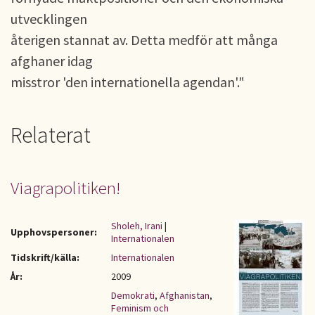
utvecklingen
återigen stannat av. Detta medför att många
afghaner idag
misstror 'den internationella agendan'."
Relaterat
Viagrapolitiken!
Sholeh, Irani
|
Upphovspersoner:
Internationalen
Tidskrift/källa:
Internationalen
År:
2009
Demokrati
,
Afghanistan
,
Feminism och