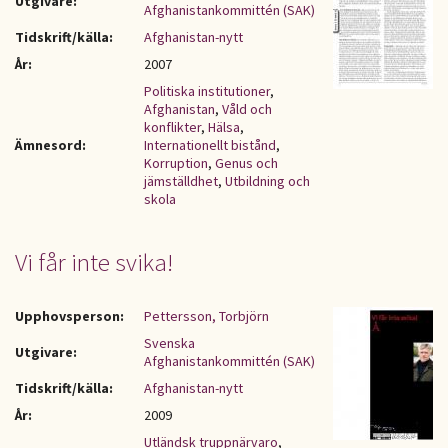
Utgivare:
Afghanistankommittén (SAK)
Tidskrift/källa:
Afghanistan-nytt
År:
2007
Politiska institutioner
,
Afghanistan
,
Våld och
konflikter
,
Hälsa
,
Ämnesord:
Internationellt bistånd
,
Korruption
,
Genus och
jämställdhet
,
Utbildning och
skola
Vi får inte svika!
Upphovsperson:
Pettersson, Torbjörn
Svenska
Utgivare:
Afghanistankommittén (SAK)
Tidskrift/källa:
Afghanistan-nytt
År:
2009
Utländsk truppnärvaro
,