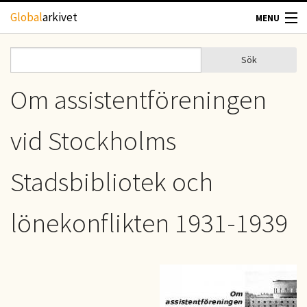
Hoppa till huvudinnehåll
Global
arkivet
MENU
TIDSKRIFTER
Sök
Sök
Sökformulär
GEOGRAFI
Om assistentföreningen
UTBLICK
vid Stockholms
UPPHOVSRÄTT
Stadsbibliotek och
OM OSS
lönekonflikten 1931-1939
KONTAKT