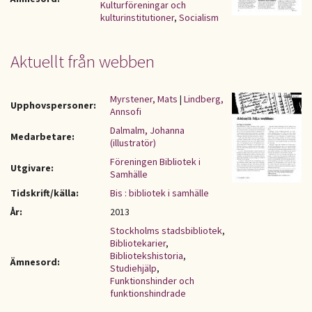
Kulturföreningar och
kulturinstitutioner
,
Socialism
Aktuellt från webben
Myrstener, Mats
|
Lindberg,
Upphovspersoner:
Annsofi
Dalmalm, Johanna
Medarbetare:
(illustratör)
Föreningen Bibliotek i
Utgivare:
Samhälle
Tidskrift/källa:
Bis : bibliotek i samhälle
År:
2013
Stockholms stadsbibliotek
,
Bibliotekarier
,
Bibliotekshistoria
,
Ämnesord:
Studiehjälp
,
Funktionshinder och
funktionshindrade