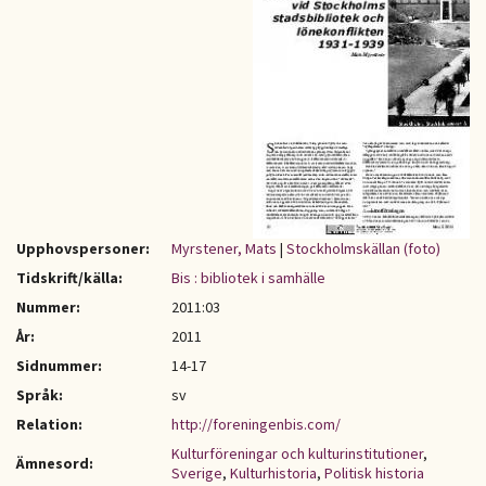
Upphovspersoner:
Myrstener, Mats
|
Stockholmskällan (foto)
Tidskrift/källa:
Bis : bibliotek i samhälle
Nummer:
2011:03
År:
2011
Sidnummer:
14-17
Språk:
sv
Relation:
http://foreningenbis.com/
Kulturföreningar och kulturinstitutioner
,
Ämnesord:
Sverige
,
Kulturhistoria
,
Politisk historia