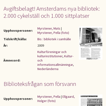
Avgiftsbelagt! Amsterdams nya bibliotek:
2.000 cykelställ och 1.000 sittplatser
Myrstener, Mats
|
Upphovspersoner:
Myrstener, Pella (foto)
Tidskrift/källa:
Bis : bibliotek i samhälle
År:
2009
Kulturföreningar och
kulturinstitutioner
,
Kultur-
Ämnesord:
och
informationsallmänningar
,
Nederländerna
Biblioteksfrågan som försvann
Myrstener, Pella
|
Ellgaard,
Upphovspersoner:
Holger (foto)