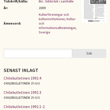
Tidskrift/källa:
Bis : bibliotek i samhälle
År:
2009
Kulturföreningar och
kulturinstitutioner
,
Kultur-
Ämnesord:
och
informationsallmänningar
,
Sverige
Sök
Sök
SÖKFORMULÄR
SENAST INLAGT
Chilebulletinen 1991:4
CHILEBULLETINEN
29 AUG
Chilebulletinen 1991:3
CHILEBULLETINEN
29 AUG
Chilebulletinen 1991:1-2