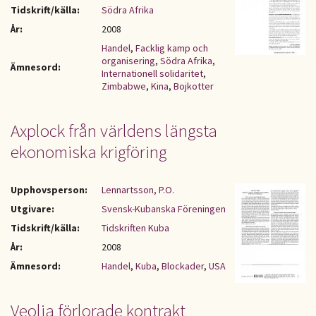
Tidskrift/källa:
Södra Afrika
År:
2008
Handel
,
Facklig kamp och
organisering
,
Södra Afrika
,
Ämnesord:
Internationell solidaritet
,
Zimbabwe
,
Kina
,
Bojkotter
Axplock från världens längsta
ekonomiska krigföring
Upphovsperson:
Lennartsson, P.O.
Utgivare:
Svensk-Kubanska Föreningen
Tidskrift/källa:
Tidskriften Kuba
År:
2008
Ämnesord:
Handel
,
Kuba
,
Blockader
,
USA
Veolia förlorade kontrakt