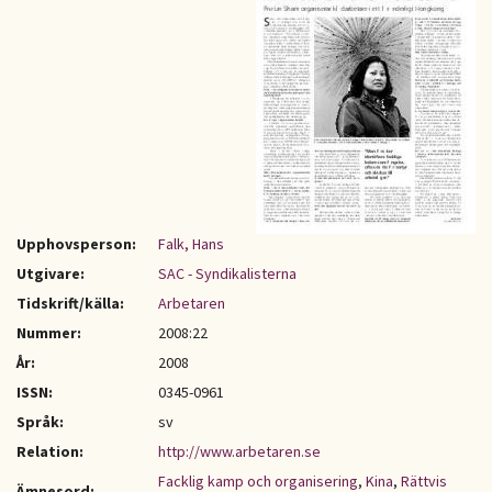
Upphovsperson:
Falk, Hans
Utgivare:
SAC - Syndikalisterna
Tidskrift/källa:
Arbetaren
Nummer:
2008:22
År:
2008
ISSN:
0345-0961
Språk:
sv
Relation:
http://www.arbetaren.se
Facklig kamp och organisering
,
Kina
,
Rättvis
Ämnesord: