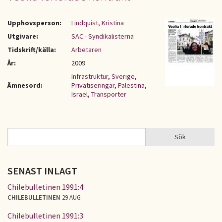
Upphovsperson:
Lindquist, Kristina
Utgivare:
SAC - Syndikalisterna
Tidskrift/källa:
Arbetaren
År:
2009
Infrastruktur
,
Sverige
,
Ämnesord:
Privatiseringar
,
Palestina
,
Israel
,
Transporter
Sök
Sök
SÖKFORMULÄR
SENAST INLAGT
Chilebulletinen 1991:4
CHILEBULLETINEN
29 AUG
Chilebulletinen 1991:3