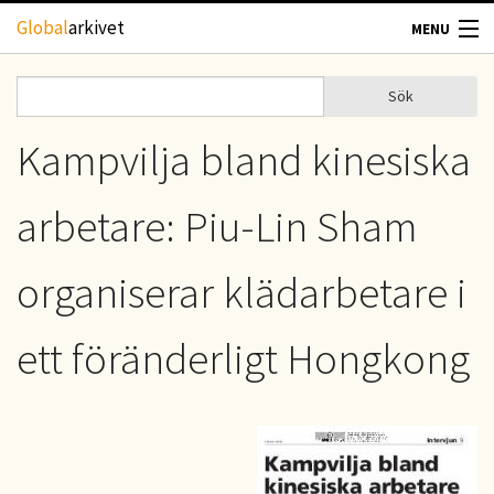
Hoppa till huvudinnehåll
Global
arkivet
MENU
TIDSKRIFTER
Sök
Sök
Sökformulär
GEOGRAFI
Kampvilja bland kinesiska
UTBLICK
arbetare: Piu-Lin Sham
UPPHOVSRÄTT
organiserar klädarbetare i
OM OSS
ett föränderligt Hongkong
KONTAKT