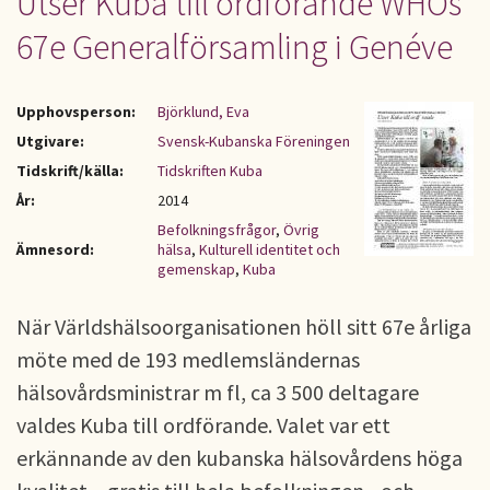
Utser Kuba till ordförande WHOs
67e Generalförsamling i Genéve
Upphovsperson:
Björklund, Eva
Utgivare:
Svensk-Kubanska Föreningen
Tidskrift/källa:
Tidskriften Kuba
År:
2014
Befolkningsfrågor
,
Övrig
Ämnesord:
hälsa
,
Kulturell identitet och
gemenskap
,
Kuba
När Världshälsoorganisationen höll sitt 67e årliga
möte med de 193 medlemsländernas
hälsovårdsministrar m fl, ca 3 500 deltagare
valdes Kuba till ordförande. Valet var ett
erkännande av den kubanska hälsovårdens höga