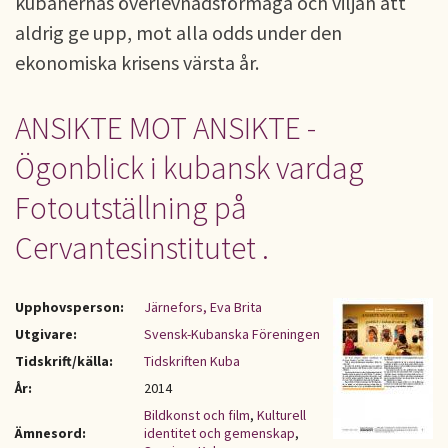
kubanernas överlevnadsförmåga och viljan att
aldrig ge upp, mot alla odds under den
ekonomiska krisens värsta år.
ANSIKTE MOT ANSIKTE -
Ögonblick i kubansk vardag
Fotoutställning på
Cervantesinstitutet .
Upphovsperson:
Järnefors, Eva Brita
Utgivare:
Svensk-Kubanska Föreningen
Tidskrift/källa:
Tidskriften Kuba
År:
2014
Bildkonst och film
,
Kulturell
Ämnesord:
identitet och gemenskap
,