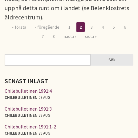
uppnå detta runt om i landet (se Belenklostrets
äldrecentrum).
« första
‹ föregående
1
2
3
4
5
6
Sidor
7
8
nästa ›
sista »
Sök
Sök
SÖKFORMULÄR
SENAST INLAGT
Chilebulletinen 1991:4
CHILEBULLETINEN
29 AUG
Chilebulletinen 1991:3
CHILEBULLETINEN
29 AUG
Chilebulletinen 1991:1-2
CHILEBULLETINEN
29 AUG