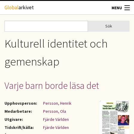
Hoppa till huvudinnehåll
Global
arkivet
MENU
TIDSKRIFTER
Sök
Sök
Sökformulär
GEOGRAFI
Kulturell identitet och
UTBLICK
gemenskap
UPPHOVSRÄTT
Varje barn borde läsa det
OM OSS
KONTAKT
Upphovsperson:
Persson, Henrik
Medarbetare:
Persson, Ola
Utgivare:
Fjärde Världen
Tidskrift/källa:
Fjärde Världen