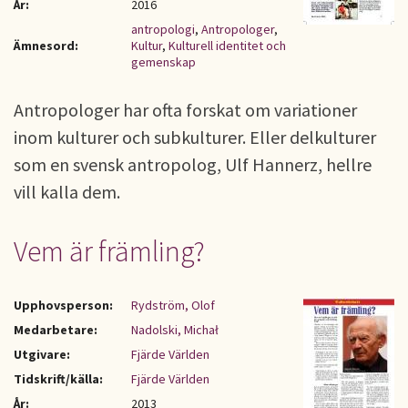
År:
2016
antropologi
,
Antropologer
,
Ämnesord:
Kultur
,
Kulturell identitet och
gemenskap
Antropologer har ofta forskat om variationer
inom kulturer och subkulturer. Eller delkulturer
som en svensk antropolog, Ulf Hannerz, hellre
vill kalla dem.
Vem är främling?
Upphovsperson:
Rydström, Olof
Medarbetare:
Nadolski, Michał
Utgivare:
Fjärde Världen
Tidskrift/källa:
Fjärde Världen
År:
2013