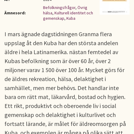
Befolkningsfrågor
,
Övrig
Ämnesord:
hälsa
,
Kulturell identitet och
gemenskap
,
Kuba
I mars ägnade dagstidningen Granma flera
uppslag åt den Kuba har den största andelen
äldre i hela Latinamerika. nästan femtedel av
Kubas befolkning som är över 60 år, över 2
miljoner varav 1 500 över 100 år. Mycket görs för
de äldres rekreation, hälsa, delaktighet i
samhället, men mer behövs. Det handlar inte
bara om rätt mat, läkarvård, bostad och hygien.
Ett rikt, produktivt och oberoende liv i social
gemenskap och delaktighet i kulturlivet och
fortsatt lärande, är målet för äldreomsorgen på
Kuba, och exemplen är många på olika sätt att