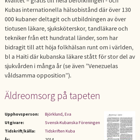
kvalitet – gratis till hela befolkningen - och
Kubas internationella hälsobistånd där över 130
000 kubaner deltagit och utbildningen av över
tiotusen läkare, sjuksköterskor, tandläkare och
tekniker från ett hundratal länder, som har
bidragit till att höja folkhälsan runt om i världen,
bl a Haiti där kubanska läkare stått för stor del av
sjukvården i många år (se även ”Venezuelas
våldsamma opposition”).
Äldreomsorg på tapeten
Upphovsperson:
Björklund, Eva
Utgivare:
Svensk-Kubanska Föreningen
Tidskrift/källa:
Tidskriften Kuba
År:
2014