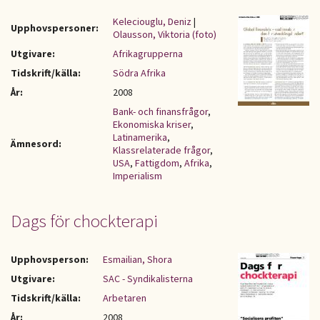
Keleciouglu, Deniz
|
Upphovspersoner:
Olausson, Viktoria (foto)
Utgivare:
Afrikagrupperna
Tidskrift/källa:
Södra Afrika
År:
2008
Bank- och finansfrågor
,
Ekonomiska kriser
,
Latinamerika
,
Ämnesord:
Klassrelaterade frågor
,
USA
,
Fattigdom
,
Afrika
,
Imperialism
Dags för chockterapi
Upphovsperson:
Esmailian, Shora
Utgivare:
SAC - Syndikalisterna
Tidskrift/källa:
Arbetaren
År:
2008