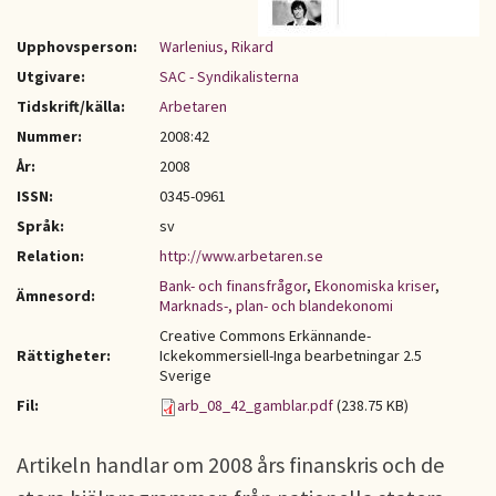
Upphovsperson:
Warlenius, Rikard
Utgivare:
SAC - Syndikalisterna
Tidskrift/källa:
Arbetaren
Nummer:
2008:42
År:
2008
ISSN:
0345-0961
Språk:
sv
Relation:
http://www.arbetaren.se
Bank- och finansfrågor
,
Ekonomiska kriser
,
Ämnesord:
Marknads-, plan- och blandekonomi
Creative Commons Erkännande-
Rättigheter:
Ickekommersiell-Inga bearbetningar 2.5
Sverige
Fil:
arb_08_42_gamblar.pdf
(238.75 KB)
Artikeln handlar om 2008 års finanskris och de