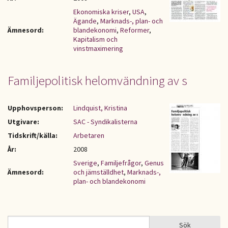
Ekonomiska kriser
,
USA
,
Ägande
,
Marknads-, plan- och
Ämnesord:
blandekonomi
,
Reformer
,
Kapitalism och
vinstmaximering
Familjepolitisk helomvändning av s
Upphovsperson:
Lindquist, Kristina
Utgivare:
SAC - Syndikalisterna
Tidskrift/källa:
Arbetaren
År:
2008
Sverige
,
Familjefrågor
,
Genus
Ämnesord:
och jämställdhet
,
Marknads-,
plan- och blandekonomi
Sök
Sök