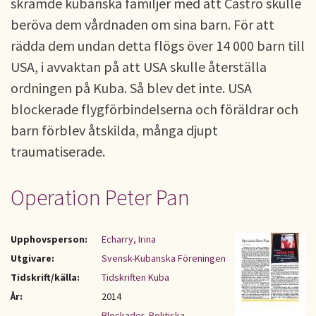
skrämde kubanska familjer med att Castro skulle
beröva dem vårdnaden om sina barn. För att
rädda dem undan detta flögs över 14 000 barn till
USA, i avvaktan på att USA skulle återställa
ordningen på Kuba. Så blev det inte. USA
blockerade flygförbindelserna och föräldrar och
barn förblev åtskilda, många djupt
traumatiserade.
Operation Peter Pan
Upphovsperson:
Echarry, Irina
Utgivare:
Svensk-Kubanska Föreningen
Tidskrift/källa:
Tidskriften Kuba
År:
2014
Blockader
,
Politiska