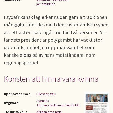
jämställdhet
I sydafrikansk lag erkänns den gamla traditionen
månggifte jämsides med den västerländska synen
att ett äktenskap ingås mellan två personer. Att
landets president är polygamist har väckt stor
uppmärksamhet, en uppmärksamhet som
kanske eldas på av hans motståndare inom
regeringspartiet.
Konsten att hinna vara kvinna
Upphovsperson:
Lillesaar, Wiiu
Svenska
Utgivare:
Afghanistankommittén (SAK)
Tidskrift/källa:
Afghanistan-nytt