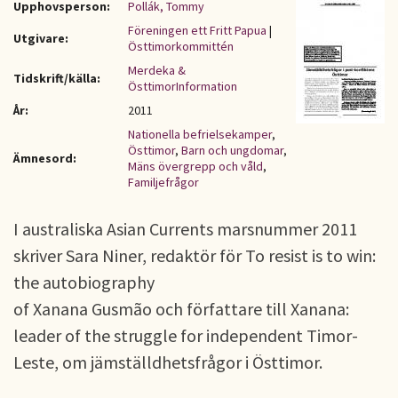
Upphovsperson:
Pollák, Tommy
Föreningen ett Fritt Papua
|
Utgivare:
Östtimorkommittén
Merdeka &
Tidskrift/källa:
ÖsttimorInformation
År:
2011
Nationella befrielsekamper
,
Östtimor
,
Barn och ungdomar
,
Ämnesord:
Mäns övergrepp och våld
,
Familjefrågor
I australiska Asian Currents marsnummer 2011
skriver Sara Niner, redaktör för To resist is to win:
the autobiography
of Xanana Gusmão och författare till Xanana:
leader of the struggle for independent Timor-
Leste, om jämställdhetsfrågor i Östtimor.