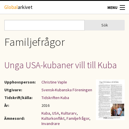
Hoppa till huvudinnehåll
Global
arkivet
MENU
TIDSKRIFTER
Sök
Sök
Sökformulär
GEOGRAFI
Familjefrågor
UTBLICK
Unga USA-kubaner vill till Kuba
UPPHOVSRÄTT
Upphovsperson:
Christine Vaple
OM OSS
Utgivare:
Svensk-Kubanska Föreningen
Tidskrift/källa:
Tidskriften Kuba
KONTAKT
År:
2016
Kuba
,
USA
,
Kulturarv
,
Ämnesord:
Kulturkonflikt
,
Familjefrågor
,
Invandrare