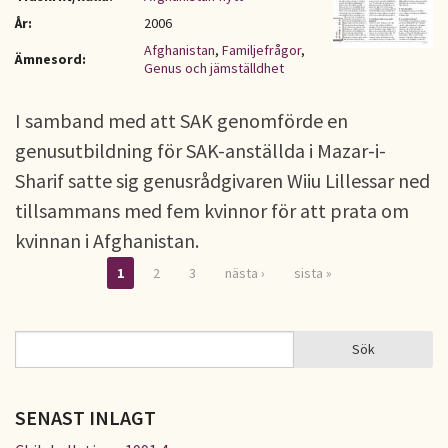
År:
2006
Afghanistan
,
Familjefrågor
,
Ämnesord:
Genus och jämställdhet
I samband med att SAK genomförde en
genusutbildning för SAK-anställda i Mazar-i-
Sharif satte sig genusrådgivaren Wiiu Lillessar ned
tillsammans med fem kvinnor för att prata om
kvinnan i Afghanistan.
1
2
3
nästa ›
sista »
Sidor
Sök
Sök
SÖKFORMULÄR
SENAST INLAGT