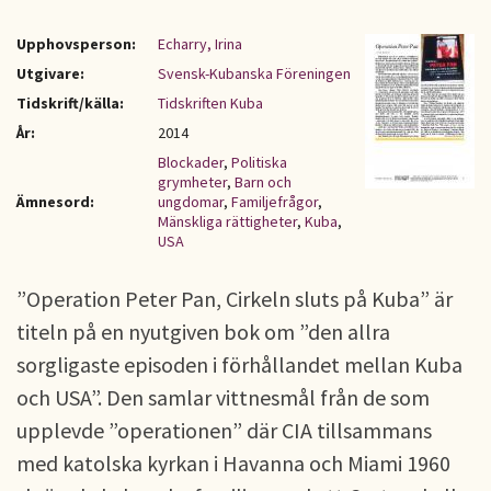
Upphovsperson:
Echarry, Irina
Utgivare:
Svensk-Kubanska Föreningen
Tidskrift/källa:
Tidskriften Kuba
År:
2014
Blockader
,
Politiska
grymheter
,
Barn och
Ämnesord:
ungdomar
,
Familjefrågor
,
Mänskliga rättigheter
,
Kuba
,
USA
”Operation Peter Pan, Cirkeln sluts på Kuba” är
titeln på en nyutgiven bok om ”den allra
sorgligaste episoden i förhållandet mellan Kuba
och USA”. Den samlar vittnesmål från de som
upplevde ”operationen” där CIA tillsammans
med katolska kyrkan i Havanna och Miami 1960