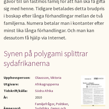
gåvor till sin fästmös familj för att han ska få gifta
sig med henne. Tidigare betalades detta brudpris
i boskap efter långa förhandlingar mellan de två
familjerna. Numera betalar man i kontanter efter
minst lika långa förhandlingar. Och man kan
dessutom få hjälp via Internet.
Synen på polygami splittrar
sydafrikanerna
Upphovsperson:
Olausson, Viktoria
Utgivare:
Afrikagrupperna
Tidskrift/källa:
Södra Afrika
År:
2010
Familjefrågor
,
Politiker
,
Ämnesord:
Sydafrika
,
Genus och