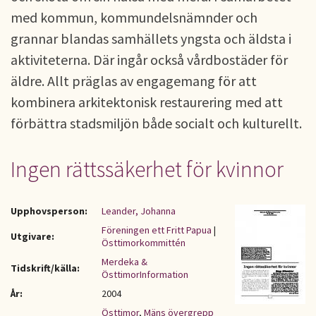
med kommun, kommundelsnämnder och
grannar blandas samhällets yngsta och äldsta i
aktiviteterna. Där ingår också vårdbostäder för
äldre. Allt präglas av engagemang för att
kombinera arkitektonisk restaurering med att
förbättra stadsmiljön både socialt och kulturellt.
Ingen rättssäkerhet för kvinnor
Upphovsperson:
Leander, Johanna
Föreningen ett Fritt Papua
|
Utgivare:
Östtimorkommittén
Merdeka &
Tidskrift/källa:
ÖsttimorInformation
År:
2004
Östtimor
,
Mäns övergrepp