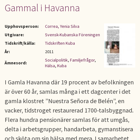
Gammal i Havanna
Upphovsperson:
Correa, Yenia Silva
Utgivare:
Svensk-Kubanska Föreningen
Tidskrift/källa:
Tidskriften Kuba
År:
2011
Socialpolitik
,
Familjefrågor
,
Ämnesord:
Hälsa
,
Kuba
I Gamla Havanna där 19 procent av befolkningen
är över 60 år, samlas många i ett dagcenter i det
gamla klostret ”Nuestra Señora de Belén”, en
vacker, tidstroget restaurerad 1700-talsbyggnad.
Flera hundra pensionärer samlas för att umgås,
delta i arbetsgrupper, handarbeta, gymanstisera
och sköta om sin hälsa med mera. I samarbetet