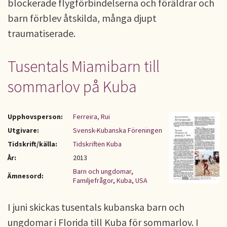
blockerade flygförbindelserna och föräldrar och
barn förblev åtskilda, många djupt
traumatiserade.
Tusentals Miamibarn till
sommarlov på Kuba
Upphovsperson:
Ferreira, Rui
Utgivare:
Svensk-Kubanska Föreningen
Tidskrift/källa:
Tidskriften Kuba
År:
2013
Barn och ungdomar
,
Ämnesord:
Familjefrågor
,
Kuba
,
USA
I juni skickas tusentals kubanska barn och
ungdomar i Florida till Kuba för sommarlov. I