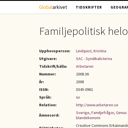
Hoppa till huvudinnehåll
Global
arkivet
TIDSKRIFTER
GEOGRAF
Familjepolitisk hel
Upphovsperson:
Lindquist, Kristina
Utgivare:
SAC - Syndikalisterna
Tidskrift/källa:
Arbetaren
Nummer:
2008:36
År:
2008
ISSN:
0345-0961
Språk:
sv
Relation:
http://www.arbetaren.se
Sverige
,
Familjefrågor
,
Genus 
Ämnesord:
blandekonomi
Creative Commons Erkännande-