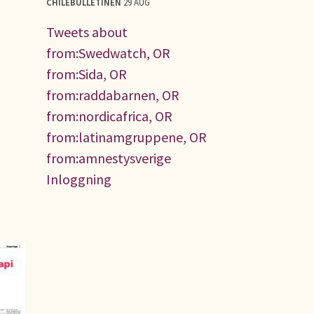
CHILEBULLETINEN
29 AUG
Tweets about
from:Swedwatch, OR
from:Sida, OR
from:raddabarnen, OR
from:nordicafrica, OR
from:latinamgruppene, OR
from:amnestysverige
Inloggning