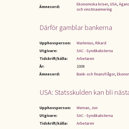
Ekonomiska kriser
,
USA
,
Ägan
Ämnesord:
och vinstmaximering
Därför gamblar bankerna
Upphovsperson:
Warlenius, Rikard
Utgivare:
SAC - Syndikalisterna
Tidskrift/källa:
Arbetaren
År:
2008
Ämnesord:
Bank- och finansfrågor
,
Ekonom
USA: Statsskulden kan bli nästa
Upphovsperson:
Weman, Jon
Utgivare:
SAC - Syndikalisterna
Tidskrift/källa:
Arbetaren