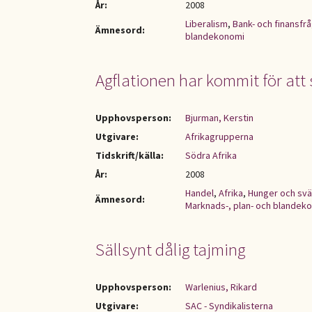
År:
2008
Liberalism
,
Bank- och finansfr
Ämnesord:
blandekonomi
Agflationen har kommit för att
Upphovsperson:
Bjurman, Kerstin
Utgivare:
Afrikagrupperna
Tidskrift/källa:
Södra Afrika
År:
2008
Handel
,
Afrika
,
Hunger och svä
Ämnesord:
Marknads-, plan- och blandek
Sällsynt dålig tajming
Upphovsperson:
Warlenius, Rikard
Utgivare:
SAC - Syndikalisterna