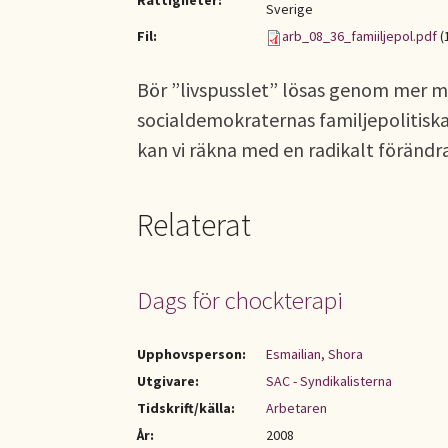
Rättigheter:
Sverige
Fil:
arb_08_36_famiiljepol.pdf
(
Bör ”livspusslet” lösas genom mer m
socialdemokraternas familjepolitis
kan vi räkna med en radikalt förändra
Relaterat
Dags för chockterapi
Upphovsperson:
Esmailian, Shora
Utgivare:
SAC - Syndikalisterna
Tidskrift/källa:
Arbetaren
År:
2008