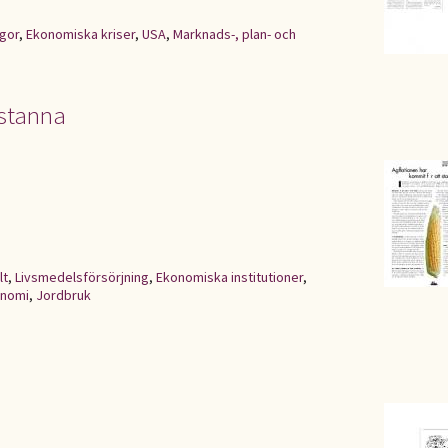
ågor
,
Ekonomiska kriser
,
USA
,
Marknads-, plan- och
 stanna
lt
,
Livsmedelsförsörjning
,
Ekonomiska institutioner
,
onomi
,
Jordbruk