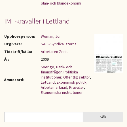
plan- och blandekonomi
IMF-kravaller i Lettland
Upphovsperson:
Weman, Jon
Utgivare:
SAC - Syndikalisterna
Tidskrift/källa:
Arbetaren Zenit
År:
2009
Sverige
,
Bank- och
finansfrågor
,
Politiska
institutioner
,
Offentlig sektor
,
Ämnesord:
Lettland
,
Ekonomisk politik
,
Arbetsmarknad
,
Kravaller
,
Ekonomiska institutioner
Sök
Sök
SÖKFORMULÄR