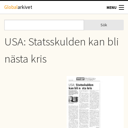
Hoppa till huvudinnehåll
Global
arkivet
MENU
TIDSKRIFTER
Sök
Sök
Sökformulär
GEOGRAFI
USA: Statsskulden kan bli
UTBLICK
nästa kris
UPPHOVSRÄTT
OM OSS
KONTAKT