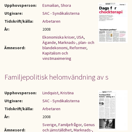
Upphovsperson:
Esmailian, Shora
Utgivare:
SAC - Syndikalisterna
Tidskrift/källa:
Arbetaren
År:
2008
Ekonomiska kriser
,
USA
,
Ägande
,
Marknads-, plan- och
Ämnesord:
blandekonomi
,
Reformer
,
Kapitalism och
vinstmaximering
Familjepolitisk helomvändning av s
Upphovsperson:
Lindquist, Kristina
Utgivare:
SAC - Syndikalisterna
Tidskrift/källa:
Arbetaren
År:
2008
Sverige
,
Familjefrågor
,
Genus
Ämnesord:
och jämställdhet
,
Marknads-,