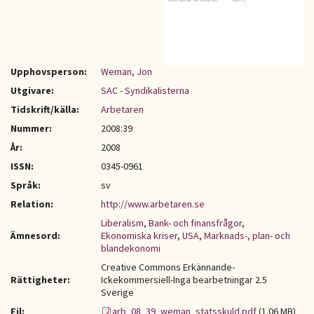
Upphovsperson:
Weman, Jon
Utgivare:
SAC - Syndikalisterna
Tidskrift/källa:
Arbetaren
Nummer:
2008:39
År:
2008
ISSN:
0345-0961
Språk:
sv
Relation:
http://www.arbetaren.se
Liberalism
,
Bank- och finansfrågor
,
Ämnesord:
Ekonomiska kriser
,
USA
,
Marknads-, plan- och
blandekonomi
Creative Commons Erkännande-
Rättigheter:
Ickekommersiell-Inga bearbetningar 2.5
Sverige
Fil:
arb_08_39_weman_statsskuld.pdf
(1.06 MB)