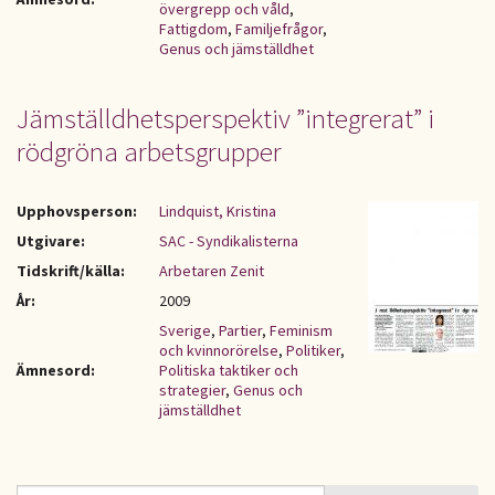
övergrepp och våld
,
Fattigdom
,
Familjefrågor
,
Genus och jämställdhet
Jämställdhetsperspektiv ”integrerat” i
rödgröna arbetsgrupper
Upphovsperson:
Lindquist, Kristina
Utgivare:
SAC - Syndikalisterna
Tidskrift/källa:
Arbetaren Zenit
År:
2009
Sverige
,
Partier
,
Feminism
och kvinnorörelse
,
Politiker
,
Ämnesord:
Politiska taktiker och
strategier
,
Genus och
jämställdhet