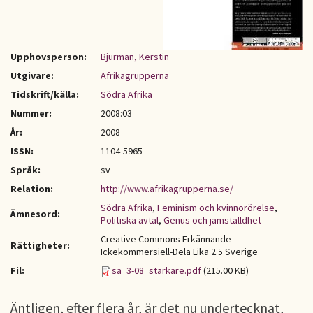
Upphovsperson:
Bjurman, Kerstin
Utgivare:
Afrikagrupperna
Tidskrift/källa:
Södra Afrika
Nummer:
2008:03
År:
2008
ISSN:
1104-5965
Språk:
sv
Relation:
http://www.afrikagrupperna.se/
Södra Afrika
,
Feminism och kvinnorörelse
,
Ämnesord:
Politiska avtal
,
Genus och jämställdhet
Creative Commons Erkännande-
Rättigheter:
Ickekommersiell-Dela Lika 2.5 Sverige
Fil:
sa_3-08_starkare.pdf
(215.00 KB)
Äntligen, efter flera år, är det nu undertecknat,