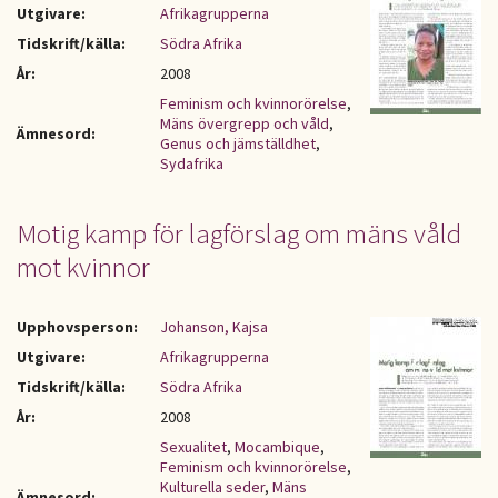
Utgivare:
Afrikagrupperna
Tidskrift/källa:
Södra Afrika
År:
2008
Feminism och kvinnorörelse
,
Mäns övergrepp och våld
,
Ämnesord:
Genus och jämställdhet
,
Sydafrika
Motig kamp för lagförslag om mäns våld
mot kvinnor
Upphovsperson:
Johanson, Kajsa
Utgivare:
Afrikagrupperna
Tidskrift/källa:
Södra Afrika
År:
2008
Sexualitet
,
Mocambique
,
Feminism och kvinnorörelse
,
Kulturella seder
,
Mäns
Ämnesord: