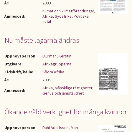
År:
2009
Klimat och klimatförändringar
,
Ämnesord:
Afrika
,
Sydafrika
,
Politiska
avtal
Nu måste lagarna ändras
Upphovsperson:
Bjurman, Kerstin
Utgivare:
Afrikagrupperna
Tidskrift/källa:
Södra Afrika
År:
2005
Afrika
,
Mänskliga rättigheter
,
Ämnesord:
Genus och jämställdhet
Ökande våld verklighet för många kvinnor
Upphovsperson:
Dahl Adolfsson, Mari