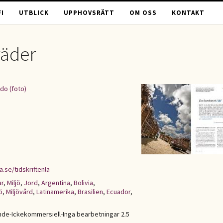
I
UTBLICK
UPPHOVSRÄTT
OM OSS
KONTAKT
väder
do (foto)
.se/tidskriftenla
ar
,
Miljö
,
Jord
,
Argentina
,
Bolivia
,
ö
,
Miljövård
,
Latinamerika
,
Brasilien
,
Ecuador
,
de-Ickekommersiell-Inga bearbetningar 2.5