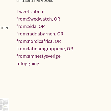
CHILEBULLETINEN
29 AUG
Tweets about
from:Swedwatch, OR
from:Sida, OR
under
from:raddabarnen, OR
from:nordicafrica, OR
from:latinamgruppene, OR
from:amnestysverige
Inloggning