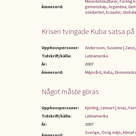
Minoritetskulturer
,
Facklig 
Ämnesord:
gemenskap
,
Argentina
,
Dem
solidaritet
,
Ecuador
,
Globala
Krisen tvingade Kuba satsa på 
Upphovspersoner:
Andersson, Susanne
|
Zanzi,
Tidskrift/källa:
Latinamerika
År:
2007
Ämnesord:
Miljövård
,
Kuba
,
Ekonomiska
Något måste göras
Upphovspersoner:
Kjörling, Lennart
|
Arias, Fer
Tidskrift/källa:
Latinamerika
År:
2007
Sverige
,
Övrig miljö
,
Klimat 
Ämnesord: