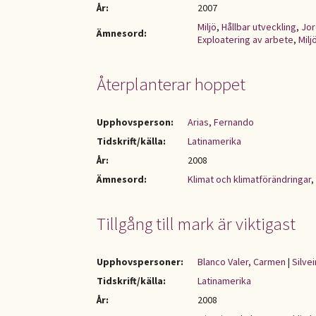
År:
2007
Miljö
,
Hållbar utveckling
,
Jor
Ämnesord:
Exploatering av arbete
,
Milj
Återplanterar hoppet
Upphovsperson:
Arias, Fernando
Tidskrift/källa:
Latinamerika
År:
2008
Ämnesord:
Klimat och klimatförändringar
,
Tillgång till mark är viktigast
Upphovspersoner:
Blanco Valer, Carmen
|
Silvei
Tidskrift/källa:
Latinamerika
År:
2008