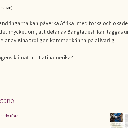
1.98 MB)
rändringarna kan påverka Afrika, med torka och ökade
 det mycket om, att delar av Bangladesh kan läggas 
delar av Kina troligen kommer känna på allvarlig
ens klimat ut i Latinamerika?
etanol
nando (foto)