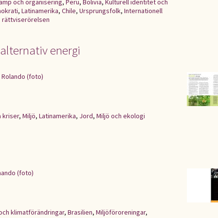
kamp och organisering
,
Peru
,
Bolivia
,
Kulturell identitet och
okrati
,
Latinamerika
,
Chile
,
Ursprungsfolk
,
Internationell
 rättviserörelsen
alternativ energi
 Rolando (foto)
 kriser
,
Miljö
,
Latinamerika
,
Jord
,
Miljö och ekologi
nando (foto)
och klimatförändringar
,
Brasilien
,
Miljöföroreningar
,