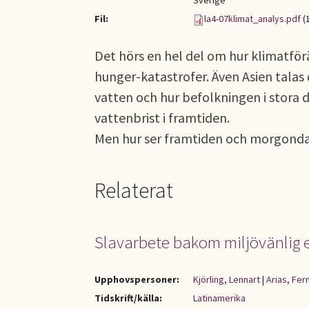
Sverige
Fil:
la4-07klimat_analys.pdf
(
Det hörs en hel del om hur klimatfö
hunger-katastrofer. Även Asien talas
vatten och hur befolkningen i stora 
vattenbrist i framtiden.
Men hur ser framtiden och morgondag
Relaterat
Slavarbete bakom miljövänlig 
Upphovspersoner:
Kjörling, Lennart
|
Arias, Fer
Tidskrift/källa:
Latinamerika