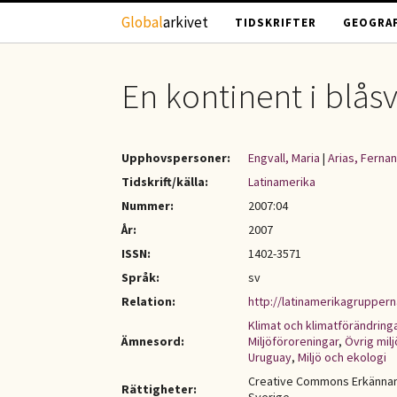
Hoppa till huvudinnehåll
Global
arkivet
TIDSKRIFTER
GEOGRAF
En kontinent i blås
Upphovspersoner:
Engvall, Maria
|
Arias, Fernan
Tidskrift/källa:
Latinamerika
Nummer:
2007:04
År:
2007
ISSN:
1402-3571
Språk:
sv
Relation:
http://latinamerikagrupperna
Klimat och klimatförändring
Ämnesord:
Miljöföroreningar
,
Övrig milj
Uruguay
,
Miljö och ekologi
Creative Commons Erkännan
Rättigheter: