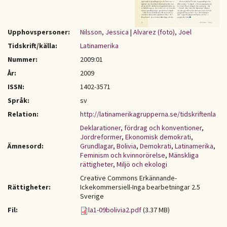
Upphovspersoner:
Nilsson, Jessica
|
Alvarez (foto), Joel
Tidskrift/källa:
Latinamerika
Nummer:
2009:01
År:
2009
ISSN:
1402-3571
Språk:
sv
Relation:
http://latinamerikagrupperna.se/tidskriftenla
Deklarationer, fördrag och konventioner
,
Jordreformer
,
Ekonomisk demokrati
,
Ämnesord:
Grundlagar
,
Bolivia
,
Demokrati
,
Latinamerika
,
Feminism och kvinnorörelse
,
Mänskliga
rättigheter
,
Miljö och ekologi
Creative Commons Erkännande-
Rättigheter:
Ickekommersiell-Inga bearbetningar 2.5
Sverige
Fil:
la1-09bolivia2.pdf
(3.37 MB)