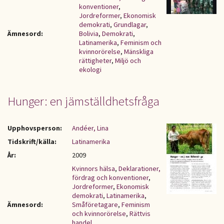
konventioner
,
Jordreformer
,
Ekonomisk
demokrati
,
Grundlagar
,
Ämnesord:
Bolivia
,
Demokrati
,
Latinamerika
,
Feminism och
kvinnorörelse
,
Mänskliga
rättigheter
,
Miljö och
ekologi
Hunger: en jämställdhetsfråga
Upphovsperson:
Andéer, Lina
Tidskrift/källa:
Latinamerika
År:
2009
Kvinnors hälsa
,
Deklarationer,
fördrag och konventioner
,
Jordreformer
,
Ekonomisk
demokrati
,
Latinamerika
,
Ämnesord:
Småföretagare
,
Feminism
och kvinnorörelse
,
Rättvis
handel
,