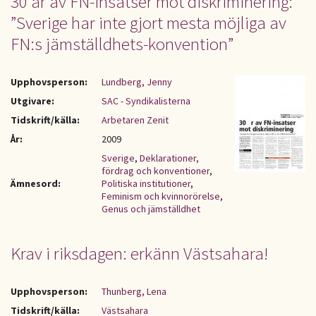
30 år av FN-insatser mot diskriminering:
”Sverige har inte gjort mesta möjliga av
FN:s jämställdhets-konvention”
Upphovsperson:
Lundberg, Jenny
Utgivare:
SAC - Syndikalisterna
Tidskrift/källa:
Arbetaren Zenit
År:
2009
Sverige
,
Deklarationer,
fördrag och konventioner
,
Ämnesord:
Politiska institutioner
,
Feminism och kvinnorörelse
,
Genus och jämställdhet
Krav i riksdagen: erkänn Västsahara!
Upphovsperson:
Thunberg, Lena
Tidskrift/källa:
Västsahara