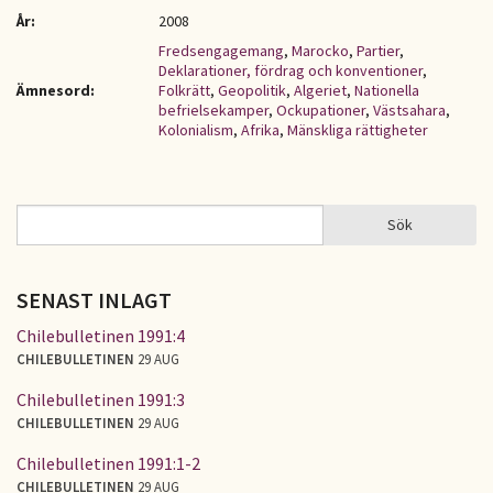
År:
2008
Fredsengagemang
,
Marocko
,
Partier
,
Deklarationer, fördrag och konventioner
,
Ämnesord:
Folkrätt
,
Geopolitik
,
Algeriet
,
Nationella
befrielsekamper
,
Ockupationer
,
Västsahara
,
Kolonialism
,
Afrika
,
Mänskliga rättigheter
Sök
Sök
SÖKFORMULÄR
SENAST INLAGT
Chilebulletinen 1991:4
CHILEBULLETINEN
29 AUG
Chilebulletinen 1991:3
CHILEBULLETINEN
29 AUG
Chilebulletinen 1991:1-2
CHILEBULLETINEN
29 AUG