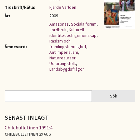
Tidskrift/källa:
Fjärde Världen
År:
2009
Amazonas
,
Sociala forum
,
Jordbruk
,
Kulturell
identitet och gemenskap
,
Rasism och
Ämnesord:
främlingsfientlighet
,
Antiimperialism
,
Naturresurser
,
Ursprungsfolk
,
Landsbygdsfrågor
Sök
Sök
SÖKFORMULÄR
SENAST INLAGT
Chilebulletinen 1991:4
CHILEBULLETINEN
29 AUG