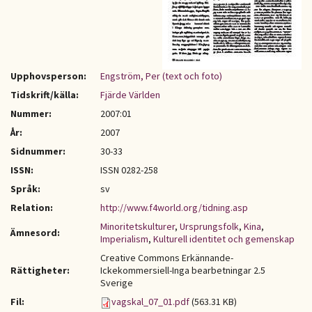
Upphovsperson:
Engström, Per (text och foto)
Tidskrift/källa:
Fjärde Världen
Nummer:
2007:01
År:
2007
Sidnummer:
30-33
ISSN:
ISSN 0282-258
Språk:
sv
Relation:
http://www.f4world.org/tidning.asp
Minoritetskulturer
,
Ursprungsfolk
,
Kina
,
Ämnesord:
Imperialism
,
Kulturell identitet och gemenskap
Creative Commons Erkännande-
Rättigheter:
Ickekommersiell-Inga bearbetningar 2.5
Sverige
Fil:
vagskal_07_01.pdf
(563.31 KB)