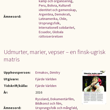
kamp och organisering
,
Peru
,
Bolivia
,
Kulturell
identitet och gemenskap
,
Argentina
,
Demokrati
,
Ämnesord:
Latinamerika
,
Chile
,
Ursprungsfolk
,
Internationell solidaritet
,
Ecuador
,
Globala
rättviserörelsen
Udmurter, marier, vepser – en finsk-ugrisk
matris
Upphovsperson:
Ermakov, Dimitry
Utgivare:
Fjärde Världen
Tidskrift/källa:
Fjärde Världen
År:
2016
Ryssland
,
Dokumentärfilm
,
Bildkonst och film
,
Ämnesord:
Ursprungsfolk och mångfald
,