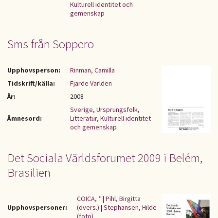
Kulturell identitet och
gemenskap
Sms från Soppero
Upphovsperson:
Rinman, Camilla
Tidskrift/källa:
Fjärde Världen
År:
2008
Sverige
,
Ursprungsfolk
,
Ämnesord:
Litteratur
,
Kulturell identitet
och gemenskap
Det Sociala Världsforumet 2009 i Belém,
Brasilien
COICA, *
|
Pihl, Birgitta
Upphovspersoner:
(övers.)
|
Stephansen, Hilde
(foto)