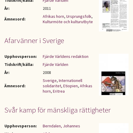
Tidskrift/källa:
Fjärde Världen
År:
2011
Afrikas horn
,
Ursprungsfolk
,
Ämnesord:
Kulturmöte och kulturutbyte
Afarvänner i Sverige
Upphovsperson:
Fjärde Världens redaktion
Tidskrift/källa:
Fjärde Världen
År:
2008
Sverige
,
Internationell
Ämnesord:
solidaritet
,
Etiopien
,
Afrikas
horn
,
Eritrea
Svår kamp för mänskliga rättigheter
Upphovsperson:
Berndalen, Johannes