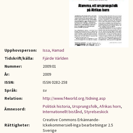
Upphovsperson:
Issa, Hamad
Tidskrift/källa:
Fjärde Världen
Nummer:
2009:01
År:
2009
ISSN:
ISSN 0282-258
Språk:
sv
Relation:
http://www.f4world.org/tidning.asp
Politisk historia
,
Ursprungsfolk
,
Afrikas horn
,
Ämnesord:
Internationellt bistånd
,
Styrelseskick
Creative Commons Erkännande-
Rättigheter:
Ickekommersiell-Inga bearbetningar 2.5
Sverige