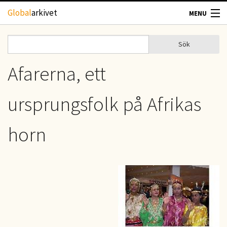
Hoppa till huvudinnehåll
Global
arkivet
MENU
TIDSKRIFTER
Sök
Sök
Sökformulär
GEOGRAFI
Afarerna, ett
UTBLICK
ursprungsfolk på Afrikas
UPPHOVSRÄTT
horn
OM OSS
KONTAKT