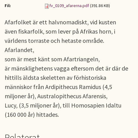
Fil:
fv_0109_afarerna.pdf
(391.86 KB)
Afarfolket är ett halvnomadiskt, vid kusten
även fiskarfolk, som lever på Afrikas horn, i
världens torraste och hetaste område.
Afarlandet,
som är mest känt som Afartriangeln,
är mänsklighetens vagga eftersom det är där de
hittills äldsta skeletten av förhistoriska
människor från Ardipithecus Ramidus (4,5
miljoner år), Australopithecus Afarensis,
Lucy, (3,5 miljoner år), till Homosapien Idaltu
(160 000 år) hittades.
Relaterat