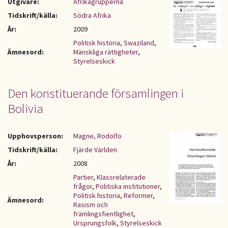
Utgivare:
Afrikagrupperna
Tidskrift/källa:
Södra Afrika
År:
2009
Politisk historia
,
Swaziland
,
Ämnesord:
Mänskliga rättigheter
,
Styrelseskick
Den konstituerande församlingen i
Bolivia
Upphovsperson:
Magne, Rodolfo
Tidskrift/källa:
Fjärde Världen
År:
2008
Partier
,
Klassrelaterade
frågor
,
Politiska institutioner
,
Politisk historia
,
Reformer
,
Ämnesord:
Rasism och
främlingsfientlighet
,
Ursprungsfolk
,
Styrelseskick