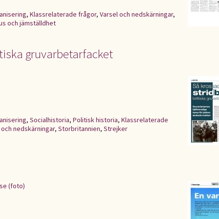
anisering
,
Klassrelaterade frågor
,
Varsel och nedskärningar
,
s och jämställdhet
ttiska gruvarbetarfacket
anisering
,
Socialhistoria
,
Politisk historia
,
Klassrelaterade
 och nedskärningar
,
Storbritannien
,
Strejker
se (foto)