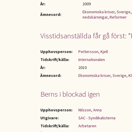
År:
2009
Ekonomiska kriser
,
Sverige
Ämnesord:
nedskärningar
,
Reformer
Visstidsanställda får gå först: 
Upphovsperson:
Pettersson, Kjell
Tidskrift/källa:
Internationalen
År:
2010
Ämnesord:
Ekonomiska kriser
,
Sverige
,
K
Berns i blockad igen
Upphovsperson:
Nilsson, Anna
Utgivare:
SAC - Syndikalisterna
Tidskrift/källa:
Arbetaren