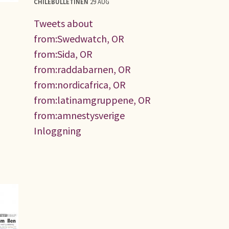
CHILEBULLETINEN
29 AUG
Tweets about
from:Swedwatch, OR
from:Sida, OR
from:raddabarnen, OR
from:nordicafrica, OR
from:latinamgruppene, OR
from:amnestysverige
Inloggning