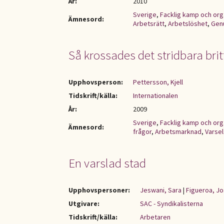
År:
2010
Sverige
,
Facklig kamp och org
Ämnesord:
Arbetsrätt
,
Arbetslöshet
,
Genu
Så krossades det stridbara bri
Upphovsperson:
Pettersson, Kjell
Tidskrift/källa:
Internationalen
År:
2009
Sverige
,
Facklig kamp och org
Ämnesord:
frågor
,
Arbetsmarknad
,
Varsel
En varslad stad
Upphovspersoner:
Jeswani, Sara
|
Figueroa, Jo
Utgivare:
SAC - Syndikalisterna
Tidskrift/källa:
Arbetaren