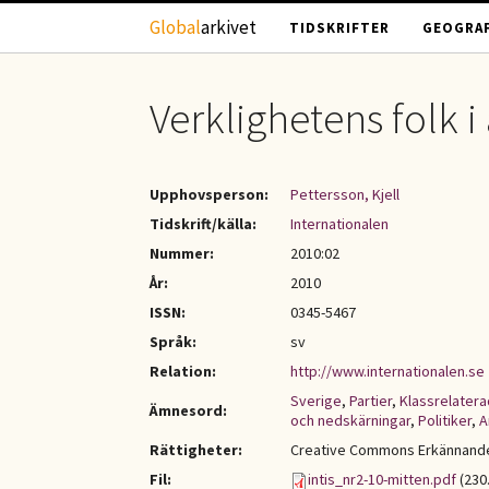
Hoppa till huvudinnehåll
Global
arkivet
TIDSKRIFTER
GEOGRAF
Verklighetens folk i
Upphovsperson:
Pettersson, Kjell
Tidskrift/källa:
Internationalen
Nummer:
2010:02
År:
2010
ISSN:
0345-5467
Språk:
sv
Relation:
http://www.internationalen.se
Sverige
,
Partier
,
Klassrelatera
Ämnesord:
och nedskärningar
,
Politiker
,
A
Rättigheter:
Creative Commons Erkännande-
Fil:
intis_nr2-10-mitten.pdf
(230