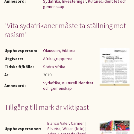
Ämnesord:
Sydafrika
,
Investeringar
,
Kulturell identitet och
gemenskap
"Vita sydafrikaner måste ta ställning mot
rasism"
Upphovsperson:
Olausson, Viktoria
Utgivare:
Afrikagrupperna
Tidskrift/källa:
Södra Afrika
År:
2010
Sydafrika
,
Kulturell identitet
Ämnesord:
och gemenskap
Tillgång till mark är viktigast
Blanco Valer, Carmen
|
Upphovspersoner:
Silveira, Willian (foto)
|