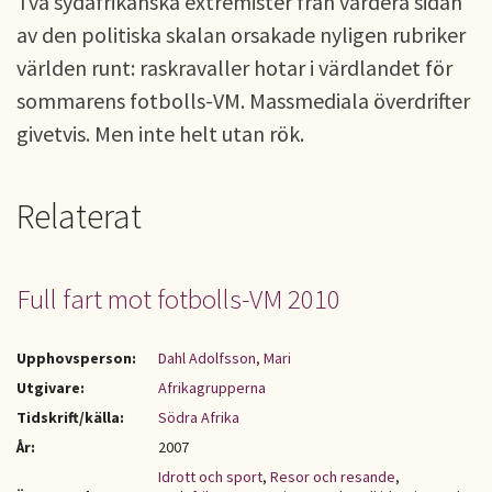
Två sydafrikanska extremister från vardera sidan
av den politiska skalan orsakade nyligen rubriker
världen runt: raskravaller hotar i värdlandet för
sommarens fotbolls-VM. Massmediala överdrifter
givetvis. Men inte helt utan rök.
Relaterat
Full fart mot fotbolls-VM 2010
Upphovsperson:
Dahl Adolfsson, Mari
Utgivare:
Afrikagrupperna
Tidskrift/källa:
Södra Afrika
År:
2007
Idrott och sport
,
Resor och resande
,