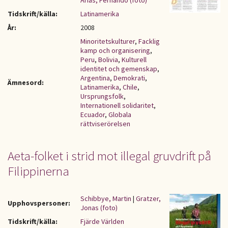
Arias, Fernando (foto)
Tidskrift/källa:
Latinamerika
År:
2008
Minoritetskulturer
,
Facklig
kamp och organisering
,
Peru
,
Bolivia
,
Kulturell
identitet och gemenskap
,
Argentina
,
Demokrati
,
Ämnesord:
Latinamerika
,
Chile
,
Ursprungsfolk
,
Internationell solidaritet
,
Ecuador
,
Globala
rättviserörelsen
Aeta-folket i strid mot illegal gruvdrift på
Filippinerna
Schibbye, Martin
|
Gratzer,
Upphovspersoner:
Jonas (foto)
Tidskrift/källa:
Fjärde Världen