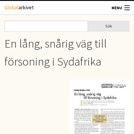
Hoppa till huvudinnehåll
Global
arkivet
MENU
TIDSKRIFTER
Sök
Sök
Sökformulär
GEOGRAFI
En lång, snårig väg till
UTBLICK
försoning i Sydafrika
UPPHOVSRÄTT
OM OSS
KONTAKT