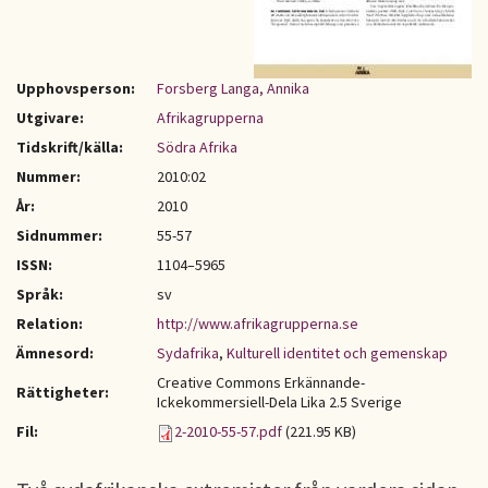
Upphovsperson:
Forsberg Langa, Annika
Utgivare:
Afrikagrupperna
Tidskrift/källa:
Södra Afrika
Nummer:
2010:02
År:
2010
Sidnummer:
55-57
ISSN:
1104–5965
Språk:
sv
Relation:
http://www.afrikagrupperna.se
Ämnesord:
Sydafrika
,
Kulturell identitet och gemenskap
Creative Commons Erkännande-
Rättigheter:
Ickekommersiell-Dela Lika 2.5 Sverige
Fil:
2-2010-55-57.pdf
(221.95 KB)