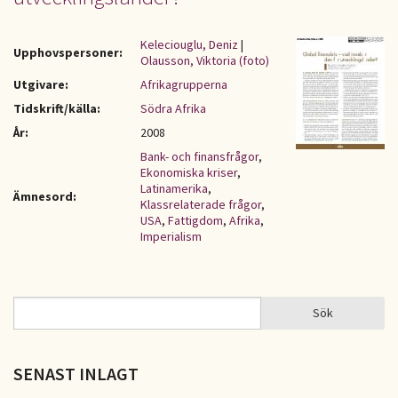
Keleciouglu, Deniz
|
Upphovspersoner:
Olausson, Viktoria (foto)
Utgivare:
Afrikagrupperna
Tidskrift/källa:
Södra Afrika
År:
2008
Bank- och finansfrågor
,
Ekonomiska kriser
,
Latinamerika
,
Ämnesord:
Klassrelaterade frågor
,
USA
,
Fattigdom
,
Afrika
,
Imperialism
Sök
Sök
SÖKFORMULÄR
SENAST INLAGT