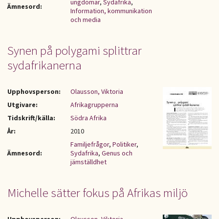
ungdomar
,
Sydafrika
,
Ämnesord:
Information, kommunikation
och media
Synen på polygami splittrar
sydafrikanerna
Upphovsperson:
Olausson, Viktoria
Utgivare:
Afrikagrupperna
Tidskrift/källa:
Södra Afrika
År:
2010
Familjefrågor
,
Politiker
,
Ämnesord:
Sydafrika
,
Genus och
jämställdhet
Michelle sätter fokus på Afrikas miljö