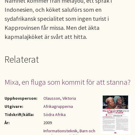
Namnet kommer från melayou, ett språk i
Indonesien, och köket saluförs som en
sydafrikansk specialitet som ingen turist i
Kapprovinsen får missa. Men det äkta
kapmalajköket är svårt att hitta.
Relaterat
Mixa, en fluga som kommit för att stanna?
Upphovsperson:
Olausson, Viktoria
Utgivare:
Afrikagrupperna
Tidskrift/källa:
Södra Afrika
År:
2009
Informationsteknik
,
Barn och