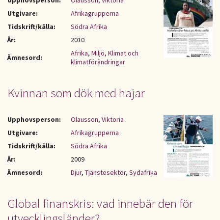
Upphovsperson:
Olausson, Viktoria
Utgivare:
Afrikagrupperna
Tidskrift/källa:
Södra Afrika
År:
2010
Afrika
,
Miljö
,
Klimat och
Ämnesord:
klimatförändringar
Kvinnan som dök med hajar
Upphovsperson:
Olausson, Viktoria
Utgivare:
Afrikagrupperna
Tidskrift/källa:
Södra Afrika
År:
2009
Ämnesord:
Djur
,
Tjänstesektor
,
Sydafrika
Global finanskris: vad innebär den för
utvecklingsländer?