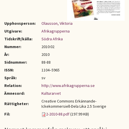
Upphovsperson:
Olausson, Viktoria
Utgivare:
Afrikagrupperna
Tidskrift/källa:
Södra Afrika
Nummer:
2010:02
År:
2010
Sidnummer:
88-88
ISSN:
1104–5965
Språk:
sv
Relation:
http://www.afrikagrupperna.se
Ämnesord:
Kulturarvet
Creative Commons Erkännande-
Rättigheter:
Ickekommersiell-Dela Lika 2.5 Sverige
Fil:
2-2010-88.pdf
(197.99 KB)