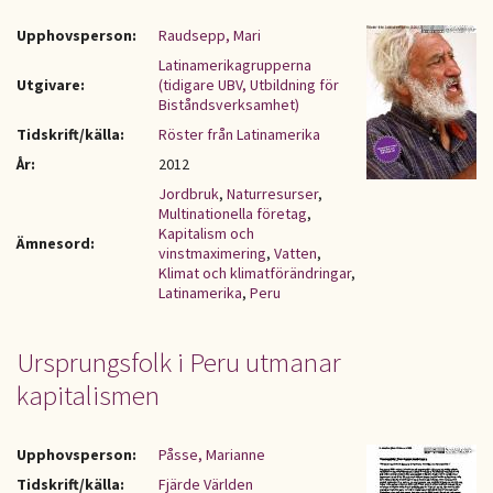
Upphovsperson:
Raudsepp, Mari
Latinamerikagrupperna
Utgivare:
(tidigare UBV, Utbildning för
Biståndsverksamhet)
Tidskrift/källa:
Röster från Latinamerika
År:
2012
Jordbruk
,
Naturresurser
,
Multinationella företag
,
Kapitalism och
Ämnesord:
vinstmaximering
,
Vatten
,
Klimat och klimatförändringar
,
Latinamerika
,
Peru
Ursprungsfolk i Peru utmanar
kapitalismen
Upphovsperson:
Påsse, Marianne
Tidskrift/källa:
Fjärde Världen