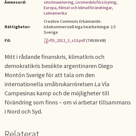
Ämnesord:
vinstmaximering
,
Livsmedelsförsörjning
,
Europa
,
Klimat och klimatförändringar
,
Latinamerika
Creative Commons Erkännande-
Rättigheter:
Ickekommersiell-Inga bearbetningar 2.5
Sverige
Fil:
rfl3_2012_3_s10.pdf
(749.86 KB)
Mitt i rådande finanskris, klimatkris och
demokratikris besökte argentinaren Diego
Montón Sverige för att tala om den
internationella småbrukarrörelsen La Vía
Campesinas kamp och de möjligheter till
förändring som finns – om vi arbetar tillsammans
i Nord och Syd.
Relaterat