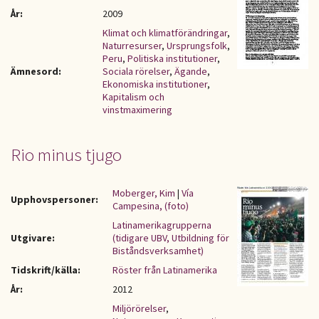
År:
2009
Klimat och klimatförändringar
,
Naturresurser
,
Ursprungsfolk
,
Peru
,
Politiska institutioner
,
Ämnesord:
Sociala rörelser
,
Ägande
,
Ekonomiska institutioner
,
Kapitalism och
vinstmaximering
Rio minus tjugo
Moberger, Kim
|
Vía
Upphovspersoner:
Campesina, (foto)
Latinamerikagrupperna
Utgivare:
(tidigare UBV, Utbildning för
Biståndsverksamhet)
Tidskrift/källa:
Röster från Latinamerika
År:
2012
Miljörörelser
,