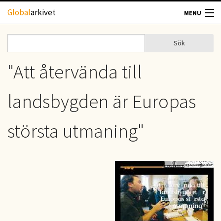
Hoppa till huvudinnehåll
Global
arkivet
MENU
TIDSKRIFTER
Sök
Sök
Sökformulär
GEOGRAFI
"Att återvända till
UTBLICK
landsbygden är Europas
UPPHOVSRÄTT
största utmaning"
OM OSS
KONTAKT