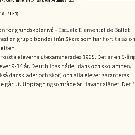
Ickekommersiell-Inga bearbetningar 2.5
181.21 KB)
an för grundskolenivå - Escuela Elemental de Ballet
 med en grupp bönder från Skara som har hört talas o
etten.
 första eleverna utexaminerades 1965. Det är en 5-åri
ver 9-14 år. De utbildas både i dans och skolämnen.
ckså danskläder och skor) och alla elever garanteras
 de går ut. Upptagningsområde är Havannalänet. Det f