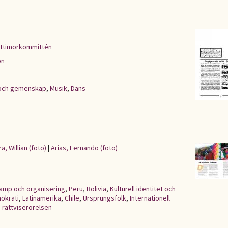
ttimorkommittén
on
t och gemenskap
,
Musik
,
Dans
ra, Willian (foto)
|
Arias, Fernando (foto)
kamp och organisering
,
Peru
,
Bolivia
,
Kulturell identitet och
okrati
,
Latinamerika
,
Chile
,
Ursprungsfolk
,
Internationell
 rättviserörelsen