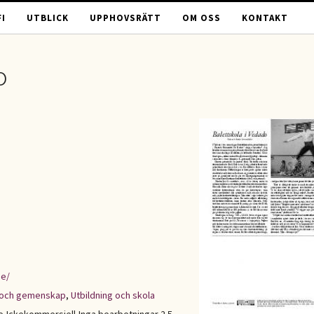
I
UTBLICK
UPPHOVSRÄTT
OM OSS
KONTAKT
o
se/
et och gemenskap
,
Utbildning och skola