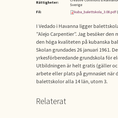
Creative Commons Erkännande-
Rättigheter:
Sverige
Fil:
kuba_balettskola_3.08.pdf
(
I Vedado i Havanna ligger balettskol
”Alejo Carpentier”. Jag besöker den
den höga kvaliteten på kubanska bal
Skolan grundades 26 januari 1961. De
yrkesförberedande grundskola för ele
Utbildningen är helt gratis (gäller o
arbete eller plats på gymnasiet när
balettskolor alla 14 län, utom 3.
Relaterat