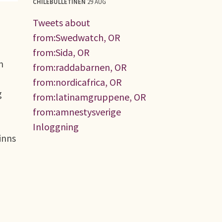
CHILEBULLETINEN
29 AUG
Tweets about
from:Swedwatch, OR
from:Sida, OR
m
from:raddabarnen, OR
from:nordicafrica, OR
g
from:latinamgruppene, OR
from:amnestysverige
Inloggning
inns