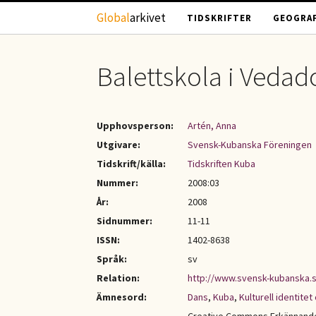
Hoppa till huvudinnehåll
Global
arkivet
TIDSKRIFTER
GEOGRAF
Balettskola i Vedad
Upphovsperson:
Artén, Anna
Utgivare:
Svensk-Kubanska Föreningen
Tidskrift/källa:
Tidskriften Kuba
Nummer:
2008:03
År:
2008
Sidnummer:
11-11
ISSN:
1402-8638
Språk:
sv
Relation:
http://www.svensk-kubanska.
Ämnesord:
Dans
,
Kuba
,
Kulturell identit