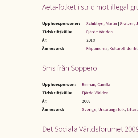
Aeta-folket i strid mot illegal g
Upphovspersoner:
Schibbye, Martin
|
Gratzer, 
Tidskrift/källa:
Fjärde Världen
År:
2010
Ämnesord:
Filippinerna
,
Kulturell iden
Sms från Soppero
Upphovsperson:
Rinman, Camilla
Tidskrift/källa:
Fjärde Världen
År:
2008
Ämnesord:
Sverige
,
Ursprungsfolk
,
Litter
Det Sociala Världsforumet 2009