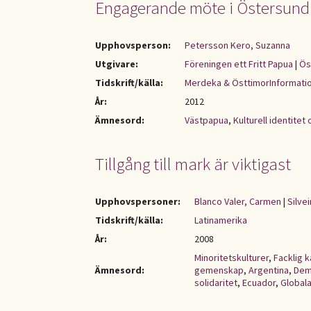
Engagerande möte i Östersund
Upphovsperson:
Petersson Kero, Suzanna
Utgivare:
Föreningen ett Fritt Papua
|
Ös
Tidskrift/källa:
Merdeka & ÖsttimorInformati
År:
2012
Ämnesord:
Västpapua
,
Kulturell identite
Tillgång till mark är viktigast
Upphovspersoner:
Blanco Valer, Carmen
|
Silvei
Tidskrift/källa:
Latinamerika
År:
2008
Minoritetskulturer
,
Facklig 
Ämnesord:
gemenskap
,
Argentina
,
Dem
solidaritet
,
Ecuador
,
Globala