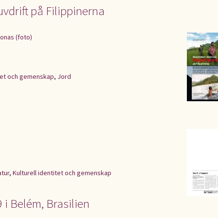
ruvdrift på Filippinerna
Jonas (foto)
titet och gemenskap
,
Jord
atur
,
Kulturell identitet och gemenskap
 i Belém, Brasilien