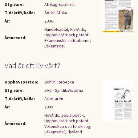
Utgivare:
Afrikagrupperna
Tidskrift/källa:
Södra Afrika
År:
2006
Handelsavtal
,
Hiv/Aids
,
Upphovsrätt och patent
,
Ämnesord:
Ekonomiska institutioner
,
Läkemedel
Vad är ett liv värt?
Upphovsperson:
Bohlin, Rebecka
Utgivare:
SAC - Syndikalisterna
Tidskrift/källa:
Arbetaren
År:
2009
Hiv/Aids
,
Socialpolitik
,
Upphovsrätt och patent
,
Ämnesord:
Vetenskap och forskning
,
Läkemedel
,
Thailand