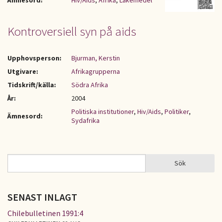
Ämnesord:
Hiv/Aids
,
Afrika
,
Läkemedel
Kontroversiell syn på aids
Upphovsperson:
Bjurman, Kerstin
Utgivare:
Afrikagrupperna
Tidskrift/källa:
Södra Afrika
År:
2004
Politiska institutioner
,
Hiv/Aids
,
Politiker
,
Ämnesord:
Sydafrika
Sök
Sök
SÖKFORMULÄR
SENAST INLAGT
Chilebulletinen 1991:4