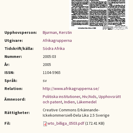
Upphovsperson:
Bjurman, Kerstin
Utgivare:
Afrikagrupperna
Tidskrift/källa:
Södra Afrika
Nummer:
2005:03
År:
2005
ISSN:
1104-5965
Språk:
sv
Relation:
http://www.afrikagrupperna.se/
Politiska institutioner
,
Hiv/Aids
,
Upphovsrätt
Ämnesord:
och patent
,
Indien
,
Läkemedel
Creative Commons Erkännande-
Rättigheter:
Ickekommersiell-Dela Lika 2.5 Sverige
Fil:
wto_billiga_0503.pdf
(172.41 KB)