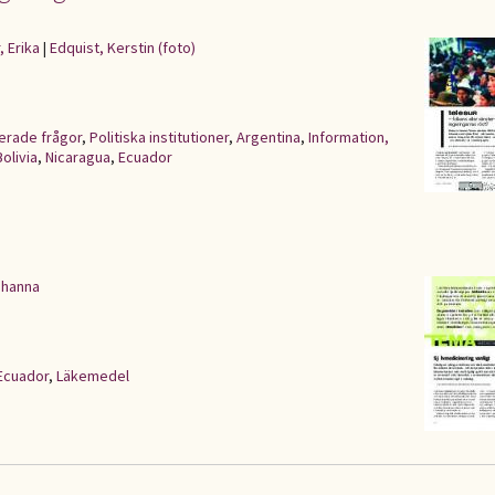
, Erika
|
Edquist, Kerstin (foto)
erade frågor
,
Politiska institutioner
,
Argentina
,
Information,
Bolivia
,
Nicaragua
,
Ecuador
ohanna
Ecuador
,
Läkemedel