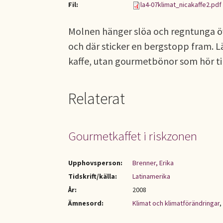
Fil:
la4-07klimat_nicakaffe2.pdf
Molnen hänger slöa och regntunga öv
och där sticker en bergstopp fram. L
kaffe, utan gourmetbönor som hör til
Relaterat
Gourmetkaffet i riskzonen
Upphovsperson:
Brenner, Erika
Tidskrift/källa:
Latinamerika
År:
2008
Ämnesord:
Klimat och klimatförändringar
,