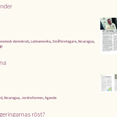
önder
onomisk demokrati
,
Latinamerika
,
Småföretagare
,
Nicaragua
,
gi
rna
rd
,
Nicaragua
,
Jordreformer
,
Ägande
egeringarnas röst?