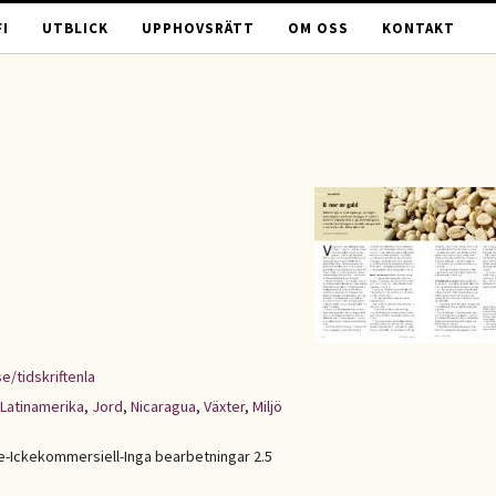
I
UTBLICK
UPPHOVSRÄTT
OM OSS
KONTAKT
e/tidskriftenla
Latinamerika
,
Jord
,
Nicaragua
,
Växter
,
Miljö
Ickekommersiell-Inga bearbetningar 2.5