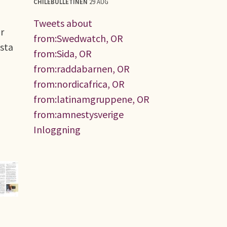
CHILEBULLETINEN
29 AUG
Tweets about
r
from:Swedwatch, OR
ästa
from:Sida, OR
from:raddabarnen, OR
from:nordicafrica, OR
from:latinamgruppene, OR
from:amnestysverige
Inloggning