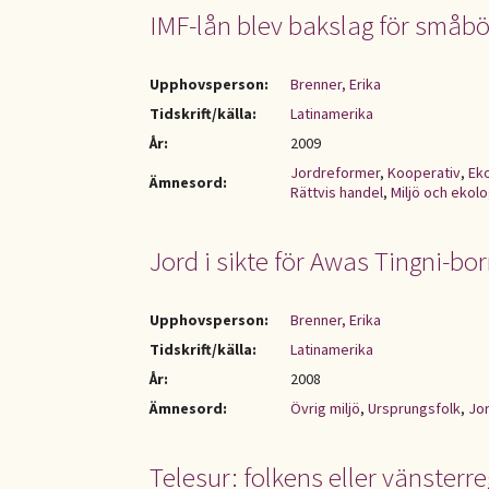
IMF-lån blev bakslag för småb
Upphovsperson:
Brenner, Erika
Tidskrift/källa:
Latinamerika
År:
2009
Jordreformer
,
Kooperativ
,
Ek
Ämnesord:
Rättvis handel
,
Miljö och ekolo
Jord i sikte för Awas Tingni-bo
Upphovsperson:
Brenner, Erika
Tidskrift/källa:
Latinamerika
År:
2008
Ämnesord:
Övrig miljö
,
Ursprungsfolk
,
Jo
Telesur: folkens eller vänsterr