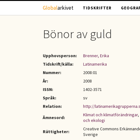
Hoppa till huvudinnehåll
Global
arkivet
TIDSKRIFTER
GEOGRAF
Bönor av guld
Upphovsperson:
Brenner, Erika
Tidskrift/källa:
Latinamerika
Nummer:
2008:01
År:
2008
ISSN:
1402-3571
Språk:
sv
Relation:
http://latinamerikagrupperna.s
Klimat och klimatförändringar
,
Ämnesord:
och ekologi
Creative Commons Erkännande-
Rättigheter:
Sverige