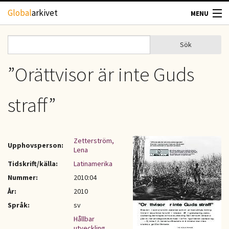
Hoppa till huvudinnehåll
Global
arkivet
MENU
TIDSKRIFTER
Sök
Sök
Sökformulär
GEOGRAFI
”Orättvisor är inte Guds
UTBLICK
straff”
UPPHOVSRÄTT
Zetterström,
Upphovsperson:
OM OSS
Lena
Tidskrift/källa:
Latinamerika
KONTAKT
Nummer:
2010:04
År:
2010
Språk:
sv
Hållbar
utveckling
,