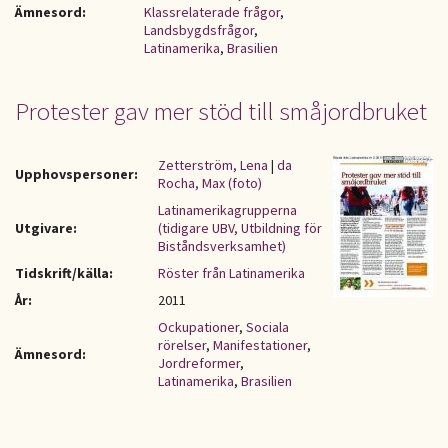
Ämnesord:
Klassrelaterade frågor
,
Landsbygdsfrågor
,
Latinamerika
,
Brasilien
Protester gav mer stöd till småjordbruket
Zetterström, Lena
|
da
Upphovspersoner:
Rocha, Max (foto)
Latinamerikagrupperna
Utgivare:
(tidigare UBV, Utbildning för
Biståndsverksamhet)
Tidskrift/källa:
Röster från Latinamerika
År:
2011
Ockupationer
,
Sociala
rörelser
,
Manifestationer
,
Ämnesord:
Jordreformer
,
Latinamerika
,
Brasilien