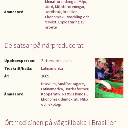
klimatförändringar
,
Miljö
,
Jord
,
Miljöföroreningar
,
Ämnesord:
Jordbruk
,
Brasilien
,
Ekonomisk utveckling och
tillväxt
,
Exploatering av
arbete
De satsar på närproducerat
Upphovsperson:
Zetterström, Lena
Tidskrift/källa:
Latinamerika
År:
2009
Brasilien
,
Småföretagare
,
Latinamerika
,
Jordreformer
,
Ämnesord:
Kooperativ
,
Rättvis handel
,
Ekonomisk demokrati
,
Miljö
och ekologi
Örtmedicinen på väg tillbaka i Brasilien