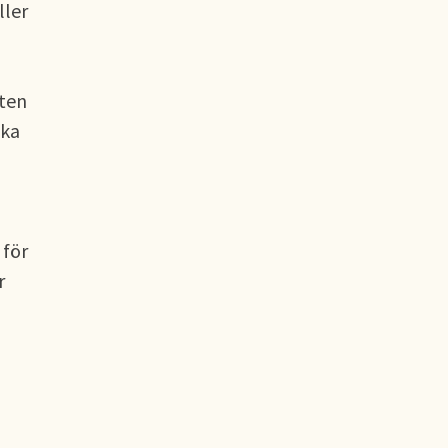
ller
sten
cka
 för
r