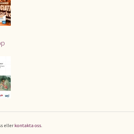
öp
s eller
kontakta oss
.