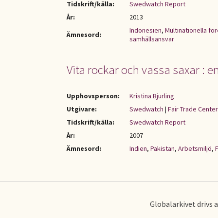
Tidskrift/källa:
Swedwatch Report
År:
2013
Indonesien
,
Multinationella fö
Ämnesord:
samhällsansvar
Vita rockar och vassa saxar : e
Upphovsperson:
Kristina Bjurling
Utgivare:
Swedwatch
|
Fair Trade Center
Tidskrift/källa:
Swedwatch Report
År:
2007
Ämnesord:
Indien
,
Pakistan
,
Arbetsmiljö
,
Globalarkivet drivs 