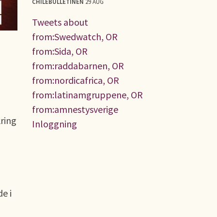
CHILEBULLETINEN
29 AUG
Tweets about
from:Swedwatch, OR
from:Sida, OR
from:raddabarnen, OR
from:nordicafrica, OR
from:latinamgruppene, OR
from:amnestysverige
ring
Inloggning
e i