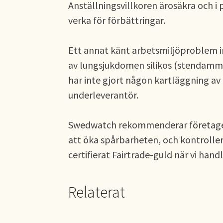
Anställningsvillkoren ärosäkra och i 
verka för förbättringar.
Ett annat känt arbetsmiljöproblem i
av lungsjukdomen silikos (stendamm
har inte gjort någon kartläggning a
underleverantör.
Swedwatch rekommenderar företagen a
att öka spårbarheten, och kontrolle
certifierat Fairtrade-guld när vi han
Relaterat