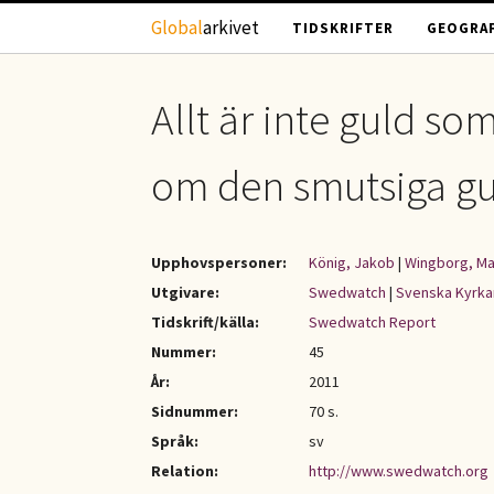
Hoppa till huvudinnehåll
Global
arkivet
TIDSKRIFTER
GEOGRAF
Allt är inte guld s
om den smutsiga g
Upphovspersoner:
König, Jakob
|
Wingborg, Ma
Utgivare:
Swedwatch
|
Svenska Kyrka
Tidskrift/källa:
Swedwatch Report
Nummer:
45
År:
2011
Sidnummer:
70 s.
Språk:
sv
Relation:
http://www.swedwatch.org