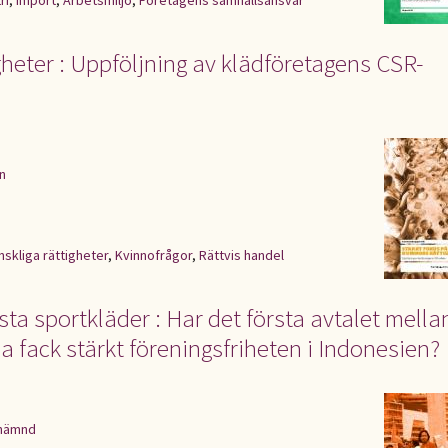
ri
,
Import
,
Arbetsmiljö
,
Företagens samhällsansvar
gheter : Uppföljning av klädföretagens CSR-
n
skliga rättigheter
,
Kvinnofrågor
,
Rättvis handel
sta sportkläder : Har det första avtalet mella
a fack stärkt föreningsfriheten i Indonesien?
snämnd