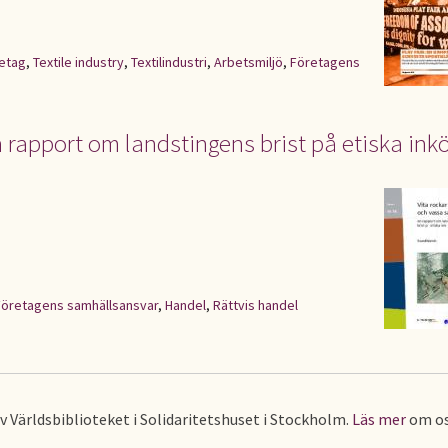
retag
,
Textile industry
,
Textilindustri
,
Arbetsmiljö
,
Företagens
n rapport om landstingens brist på etiska ink
Företagens samhällsansvar
,
Handel
,
Rättvis handel
av Världsbiblioteket i Solidaritetshuset i Stockholm.
Läs mer
om os