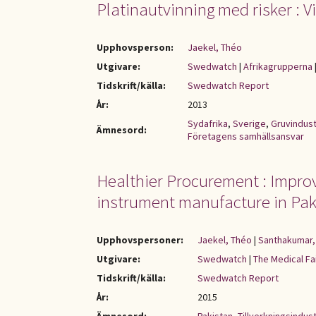
Platinautvinning med risker : V
Upphovsperson:
Jaekel, Théo
Utgivare:
Swedwatch
|
Afrikagrupperna
Tidskrift/källa:
Swedwatch Report
År:
2013
Sydafrika
,
Sverige
,
Gruvindust
Ämnesord:
Företagens samhällsansvar
Healthier Procurement : Improv
instrument manufacture in Pak
Upphovspersoner:
Jaekel, Théo
|
Santhakumar,
Utgivare:
Swedwatch
|
The Medical Fa
Tidskrift/källa:
Swedwatch Report
År:
2015