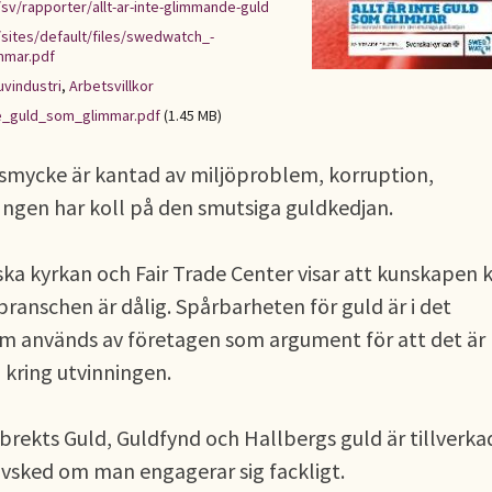
v/rapporter/allt-ar-inte-glimmande-guld
sites/default/files/swedwatch_-
mmar.pdf
uvindustri
,
Arbetsvillkor
te_guld_som_glimmar.pdf
(1.45 MB)
l smycke är kantad av miljöproblem, korruption,
 Ingen har koll på den smutsiga guldkedjan.
a kyrkan och Fair Trade Center visar att kunskapen k
dbranschen är dålig. Spårbarheten för guld är i det
um används av företagen som argument för att det är
 kring utvinningen.
rekts Guld, Guldfynd och Hallbergs guld är tillverkad
avsked om man engagerar sig fackligt.