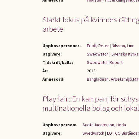
Ämnesord:
Pakistan
,
Tillverkningsindust
Starkt fokus på kvinnors rättin
arbete
Upphovspersoner:
Edoff, Peter
|
Nilsson, Linn
Utgivare:
Swedwatch
|
Svenska Kyrka
Tidskrift/källa:
Swedwatch Report
År:
2013
Ämnesord:
Bangladesh
,
Arbetsmiljö.Män
Play fair: En kampanj för schys
multinationella bolag och lokal
Upphovsperson:
Scott Jacobsson, Linda
Utgivare:
Swedwatch
|
LO TCO Bistånd