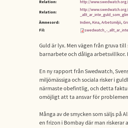
Relation:
http://www.swedwatch.org/s
http://www.swedwatch.org/
Relation:
_allt_ar_inte_guld_som_gli
Ämnesord:
Indien
,
Kina
,
Arbetsmiljö
,
Gr
Fil:
swedwatch_-_allt_ar_in
Guld är lyx. Men vägen från gruva til
barnarbete och dåliga arbetsvillkor.
En ny rapport från Swedwatch, Svensk
miljömässiga och sociala risker i gul
närmaste obefintlig, och detta fakt
omöjligt att ta ansvar för problemen
Många av de smycken som säljs på Alb
en frizon i Bombay där man riskerar 