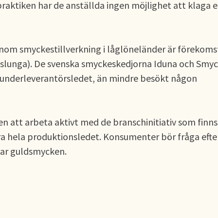
praktiken har de anställda ingen möjlighet att klaga e
nom smyckestillverkning i låglöneländer är förekom
slunga). De svenska smyckeskedjorna Iduna och Smy
v underleverantörsledet, än mindre besökt någon
tt arbeta aktivt med de branschinitiativ som finns
ra hela produktionsledet. Konsumenter bör fråga efte
dlar guldsmycken.