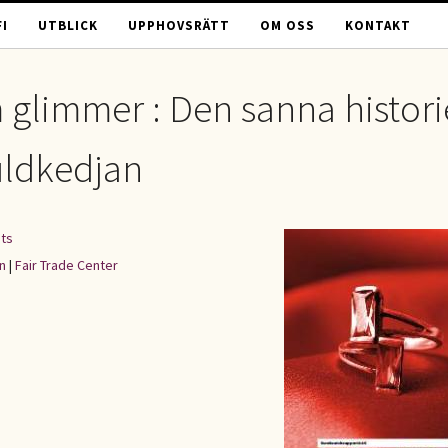
I
UTBLICK
UPPHOVSRÄTT
OM OSS
KONTAKT
om glimmer : Den sanna histor
uldkedjan
ts
n
|
Fair Trade Center