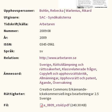
Upphovspersoner:
Bohlin, Rebecka
|
Warlenius, Rikard
Utgivare:
SAC - Syndikalisterna
Tidskrift/källa:
Arbetaren
Nummer:
2009:08
År:
2009
ISSN:
0345-0961
Språk:
sv
Relation:
http://www.arbetaren.se
Sverige
,
Rättstillämpning och
rättssäkerhet
,
Klassrelaterade frågor
,
Ämnesord:
Copyleft och upphovsrättskritik
,
Allmänningar
,
Upphovsrätt och patent
,
Ägande
,
Övervakning
Creative Commons Erkännande-
Rättigheter:
Ickekommersiell-Inga bearbetningar 2.5
Sverige
Fil:
a_0809_stold.pdf
(240.30 KB)