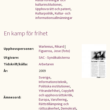
Kulturföreningar och
kulturinstitutioner
,
Upphovsrätt och patent
,
Kulturpolitik
,
Kultur- och
informationsallmänningar
En kamp för frihet
Warlenius, Rikard
|
Upphovspersoner:
Figueroa, Jose (foto)
Utgivare:
SAC - Syndikalisterna
Tidskrift/källa:
Arbetaren
År:
2009
Sverige
,
Informationsteknik
,
Politiska institutioner
,
Yttrandefrihet
,
Copyleft
och upphovsrättskritik
,
Ämnesord:
Europa
,
Varufiering
,
Rättstillämpning och
rättssäkerhet
,
Demokrati
,