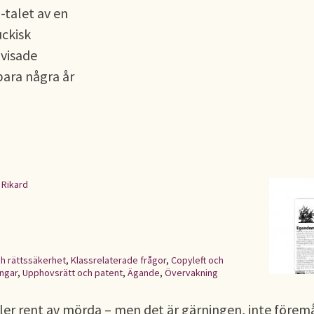
-talet av en
uckisk
 visade
bara några år
 Rikard
ch rättssäkerhet
,
Klassrelaterade frågor
,
Copyleft och
ngar
,
Upphovsrätt och patent
,
Ägande
,
Övervakning
ller rent av mörda – men det är gärningen, inte förem