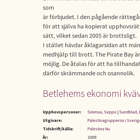
som
är förbjudet. I den pågående rätteg
för att själva ha kopierat upphovsrät
sätt, vilket sedan 2005 är brottsligt.
I stället hävdar åklagarsidan att män
medhjälp till brott. The Pirate Bay är
möjlig. De åtalas för att ha tillhanda
därför skrämmande och osannolik.
Betlehems ekonomi kvä
Upphovspersoner:
Sinimaa, Seppo
|
Sundblad, B
Utgivare:
Palestinagrupperna i Sverig
Tidskrift/källa:
Palestina Nu
År:
2009