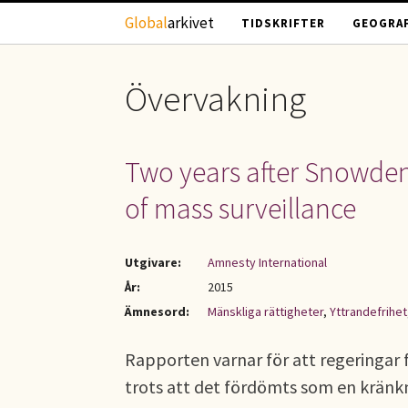
Hoppa till huvudinnehåll
Global
arkivet
TIDSKRIFTER
GEOGRAF
Övervakning
Two years after Snowden
of mass surveillance
Utgivare:
Amnesty International
År:
2015
Ämnesord:
Mänskliga rättigheter
,
Yttrandefrihet
Rapporten varnar för att regeringar 
trots att det fördömts som en kränkn