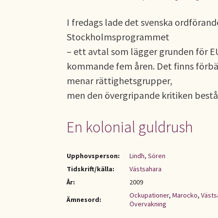
I fredags lade det svenska ordförand
Stockholmsprogrammet
– ett avtal som lägger grunden för 
kommande fem åren. Det finns förbät
menar rättighetsgrupper,
men den övergripande kritiken bestå
En kolonial guldrush
Upphovsperson:
Lindh, Sören
Tidskrift/källa:
Västsahara
År:
2009
Ockupationer
,
Marocko
,
Västs
Ämnesord:
Övervakning