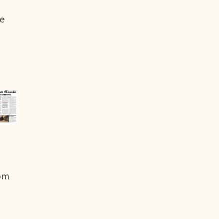
te
 om