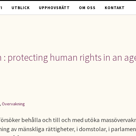
I
UTBLICK
UPPHOVSRÄTT
OM OSS
KONTAKT
 : protecting human rights in an ag
,
Övervakning
försöker behålla och till och med utöka massövervak
ing av mänskliga rättigheter, i domstolar, i parlamen