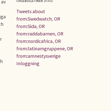
 av
CHILEBULLETINEN
29 AUG
Tweets about
iga
from:Swedwatch, OR
ch
from:Sida, OR
from:raddabarnen, OR
r
from:nordicafrica, OR
from:latinamgruppene, OR
from:amnestysverige
ch
Inloggning