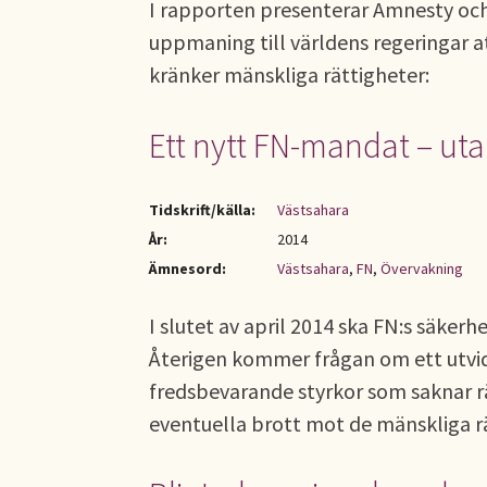
I rapporten presenterar Amnesty och
uppmaning till världens regeringar a
kränker mänskliga rättigheter:
Ett nytt FN-mandat – uta
Tidskrift/källa:
Västsahara
År:
2014
Ämnesord:
Västsahara
,
FN
,
Övervakning
I slutet av april 2014 ska FN:s säker
Återigen kommer frågan om ett utvi
fredsbevarande styrkor som saknar r
eventuella brott mot de mänskliga r