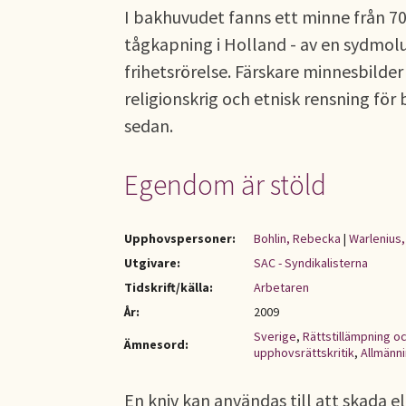
I bakhuvudet fanns ett minne från 70
tågkapning i Holland - av en sydmol
frihetsrörelse. Färskare minnesbilder
religionskrig och etnisk rensning för 
sedan.
Egendom är stöld
Upphovspersoner:
Bohlin, Rebecka
|
Warlenius,
Utgivare:
SAC - Syndikalisterna
Tidskrift/källa:
Arbetaren
År:
2009
Sverige
,
Rättstillämpning o
Ämnesord:
upphovsrättskritik
,
Allmänni
En kniv kan användas till att skada e