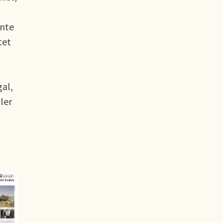
inte
tet
gal,
ler