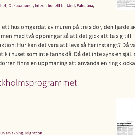
ghet
,
Ockupationer
,
Internationellt bistånd
,
Palestina
,
 ett hus omgärdat av muren på tre sidor, den fjärde s
en med två öppningar så att det gick att ta sig till
tion: Hur kan det vara att leva så här instängt? Då v
k i huset som inte fanns då. Då det inte syns en själ, 
å dörren finns en uppmaning att använda en ringklocka
 Stockholmsprogrammet
,
Övervakning
,
Migration