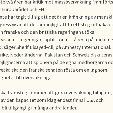
te två åren har kritik mot massövervakning framförts
av Europarådet och FN.
inte har tagit till sig att det är en kränkning av mänskl
ess visar att det är möjligt att ta ett steg tillbaka o
n franska och den brittiska regeringen utöka
 visar att regeringars aptit, för att få reda på ännu me
d, säger Sherif Elsayed-Ali, på Amnesty International.
rike, Nederländerna, Pakistan och Schweiz diskuteras
jligheterna att spionera på de egna medborgarna o
 vecka ska den franska senaten rösta om en lag som
gheter till övervakning.
iska framsteg kommer att göra övervakning billigare,
 av den kapacitet som idag endast finns i USA och
bli tillgänglig i många andra länder.