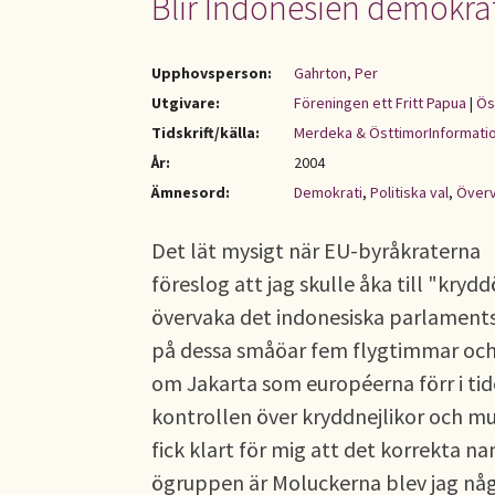
Blir Indonesien demokrat
Upphovsperson:
Gahrton, Per
Utgivare:
Föreningen ett Fritt Papua
|
Ös
Tidskrift/källa:
Merdeka & ÖsttimorInformati
År:
2004
Ämnesord:
Demokrati
,
Politiska val
,
Överv
Det lät mysigt när EU-byråkraterna
föreslog att jag skulle åka till "kryd
övervaka det indonesiska parlamentsv
på dessa småöar fem flygtimmar och 
om Jakarta som européerna förr i ti
kontrollen över kryddnejlikor och mu
fick klart för mig att det korrekta n
ögruppen är Moluckerna blev jag någ