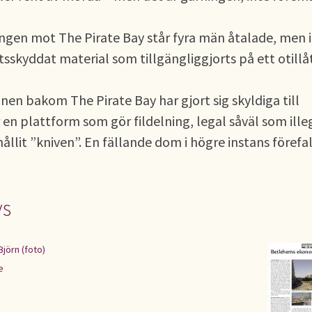
ången mot The Pirate Bay står fyra män åtalade, men 
tsskyddat material som tillgängliggjorts på ett otillå
nen bakom The Pirate Bay har gjort sig skyldiga till
 en plattform som gör fildelning, legal såväl som ille
hållit ”kniven”. En fällande dom i högre instans förefal
vs
jörn (foto)
e