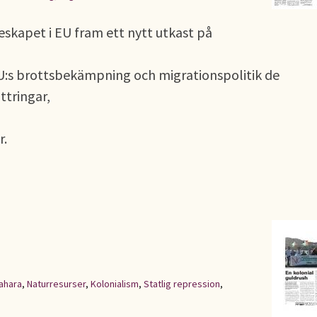
eskapet i EU fram ett nytt utkast på
EU:s brottsbekämpning och migrationspolitik de
tringar,
r.
ahara
,
Naturresurser
,
Kolonialism
,
Statlig repression
,