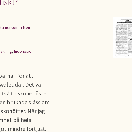
iskt?
ttimorkommittén
on
akning
,
Indonesien
döarna" för att
alet där. Det var
två tidszoner öster
den brukade slåss om
skonötter. När jag
amnet på hela
ot mindre förtjust.