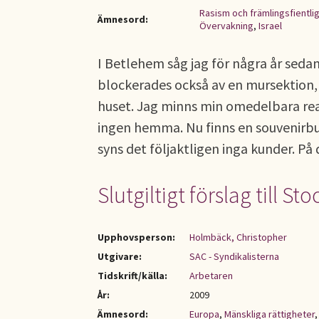
Rasism och främlingsfientli
Ämnesord:
Övervakning
,
Israel
I Betlehem såg jag för några år sedan
blockerades också av en mursektion, m
huset. Jag minns min omedelbara reak
ingen hemma. Nu finns en souvenirbuti
syns det följaktligen inga kunder. P
Slutgiltigt förslag till
Upphovsperson:
Holmbäck, Christopher
Utgivare:
SAC - Syndikalisterna
Tidskrift/källa:
Arbetaren
År:
2009
Ämnesord:
Europa
,
Mänskliga rättigheter