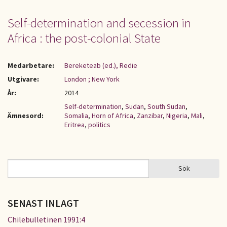
Self-determination and secession in
Africa : the post-colonial State
Medarbetare:
Bereketeab (ed.), Redie
Utgivare:
London ; New York
År:
2014
Self-determination
,
Sudan
,
South Sudan
,
Ämnesord:
Somalia
,
Horn of Africa
,
Zanzibar
,
Nigeria
,
Mali
,
Eritrea
,
politics
Sök
Sök
SÖKFORMULÄR
SENAST INLAGT
Chilebulletinen 1991:4