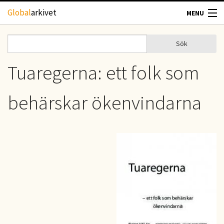
Hoppa till huvudinnehåll
Global
arkivet
MENU
TIDSKRIFTER
Sök
Sök
Sökformulär
GEOGRAFI
Tuaregerna: ett folk som
UTBLICK
behärskar ökenvindarna
UPPHOVSRÄTT
OM OSS
KONTAKT