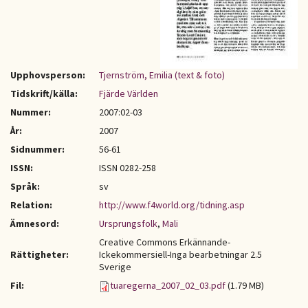
Upphovsperson:
Tjernström, Emilia (text & foto)
Tidskrift/källa:
Fjärde Världen
Nummer:
2007:02-03
År:
2007
Sidnummer:
56-61
ISSN:
ISSN 0282-258
Språk:
sv
Relation:
http://www.f4world.org/tidning.asp
Ämnesord:
Ursprungsfolk
,
Mali
Creative Commons Erkännande-
Rättigheter:
Ickekommersiell-Inga bearbetningar 2.5
Sverige
Fil:
tuaregerna_2007_02_03.pdf
(1.79 MB)