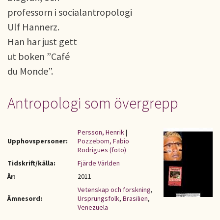
professorn i socialantropologi
Ulf Hannerz.
Han har just gett
ut boken ”Café
du Monde”.
Antropologi som övergrepp
Persson, Henrik
|
Upphovspersoner:
Pozzebom, Fabio
Rodrigues (foto)
Tidskrift/källa:
Fjärde Världen
År:
2011
Vetenskap och forskning
,
Ämnesord:
Ursprungsfolk
,
Brasilien
,
Venezuela