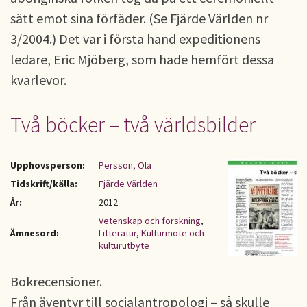
sätt emot sina förfäder. (Se Fjärde Världen nr
3/2004.) Det var i första hand expeditionens
ledare, Eric Mjöberg, som hade hemfört dessa
kvarlevor.
Två böcker – två världsbilder
Upphovsperson:
Persson, Ola
Tidskrift/källa:
Fjärde Världen
År:
2012
Vetenskap och forskning
,
Ämnesord:
Litteratur
,
Kulturmöte och
kulturutbyte
Bokrecensioner.
Från äventyr till socialantropologi – så skulle