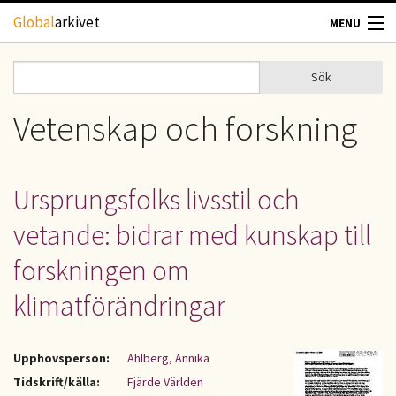
Hoppa till huvudinnehåll
Global
arkivet
MENU
TIDSKRIFTER
Sök
Sök
Sökformulär
GEOGRAFI
Vetenskap och forskning
UTBLICK
Ursprungsfolks livsstil och
UPPHOVSRÄTT
vetande: bidrar med kunskap till
OM OSS
forskningen om
klimatförändringar
KONTAKT
Upphovsperson:
Ahlberg, Annika
Tidskrift/källa:
Fjärde Världen