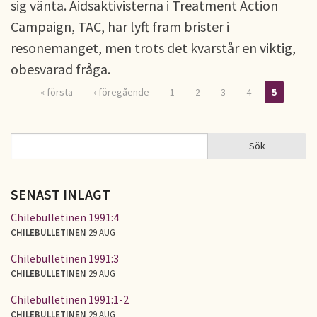
sig vänta. Aidsaktivisterna i Treatment Action
Campaign, TAC, har lyft fram brister i
resonemanget, men trots det kvarstår en viktig,
obesvarad fråga.
« första
‹ föregående
1
2
3
4
5
Sidor
Sök
Sök
SÖKFORMULÄR
SENAST INLAGT
Chilebulletinen 1991:4
CHILEBULLETINEN
29 AUG
Chilebulletinen 1991:3
CHILEBULLETINEN
29 AUG
Chilebulletinen 1991:1-2
CHILEBULLETINEN
29 AUG