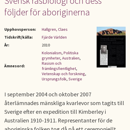
Svensk rasbiologi och dess
följder för aboriginerna
Upphovsperson:
Hallgren, Claes
Tidskrift/källa:
Fjärde Världen
År:
2010
Kolonialism
,
Politiska
grymheter
,
Australien
,
Rasism och
Ämnesord:
främlingsfientlighet
,
Vetenskap och forskning
,
Ursprungsfolk
,
Sverige
I september 2004 och oktober 2007
återlämnades mänskliga kvarlevor som tagits till
Sverige efter en expedition till Kimberley i
Australien 1910-1911. Representanter för de
aboriginska folken tog då på ett ceremoniellt