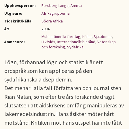
Upphovsperson:
Forsberg Langa, Annika
Utgivare:
Afrikagrupperna
Tidskrift/källa:
Södra Afrika
År:
2004
Multinationella företag
,
Hälsa
,
Sjukdomar
,
Ämnesord:
Hiv/Aids
,
Internationellt bistånd
,
Vetenskap
och forskning
,
Sydafrika
Lögn, förbannad lögn och statistik är ett
ordspråk som kan appliceras på den
sydafrikanska aidsepidemin.
Det menar i alla fall författaren och journalisten
Rian Malan, som efter tre års forskande dragit
slutsatsen att aidskrisens omfång manipuleras av
läkemedelsindustrin. Hans åsikter möter hårt
motstånd. Kritiken mot hans utspel har inte låtit