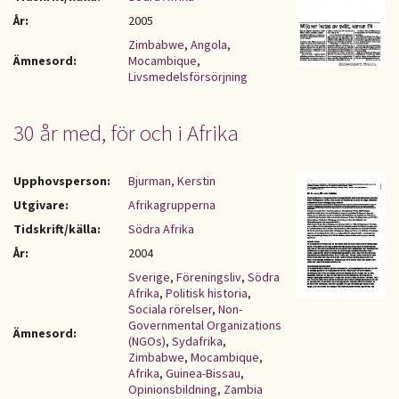
År:
2005
Zimbabwe
,
Angola
,
Ämnesord:
Mocambique
,
Livsmedelsförsörjning
30 år med, för och i Afrika
Upphovsperson:
Bjurman, Kerstin
Utgivare:
Afrikagrupperna
Tidskrift/källa:
Södra Afrika
År:
2004
Sverige
,
Föreningsliv
,
Södra
Afrika
,
Politisk historia
,
Sociala rörelser
,
Non-
Governmental Organizations
Ämnesord:
(NGOs)
,
Sydafrika
,
Zimbabwe
,
Mocambique
,
Afrika
,
Guinea-Bissau
,
Opinionsbildning
,
Zambia