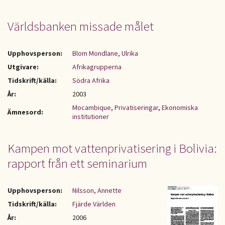
Världsbanken missade målet
Upphovsperson:
Blom Mondlane, Ulrika
Utgivare:
Afrikagrupperna
Tidskrift/källa:
Södra Afrika
År:
2003
Mocambique
,
Privatiseringar
,
Ekonomiska
Ämnesord:
institutioner
Kampen mot vattenprivatisering i Bolivia:
rapport från ett seminarium
Upphovsperson:
Nilsson, Annette
Tidskrift/källa:
Fjärde Världen
År:
2006