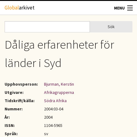
Hoppa till huvudinnehåll
Global
arkivet
MENU
TIDSKRIFTER
Sök
Sök
Sökformulär
GEOGRAFI
Dåliga erfarenheter för
UTBLICK
länder i Syd
UPPHOVSRÄTT
Upphovsperson:
Bjurman, Kerstin
OM OSS
Utgivare:
Afrikagrupperna
Tidskrift/källa:
Södra Afrika
KONTAKT
Nummer:
2004:03-04
År:
2004
ISSN:
1104-5965
Språk:
sv