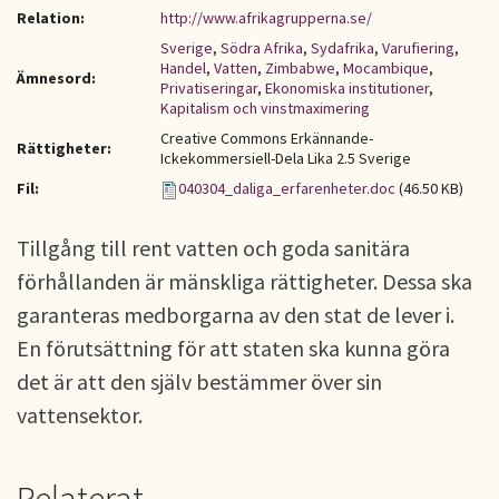
Relation:
http://www.afrikagrupperna.se/
Sverige
,
Södra Afrika
,
Sydafrika
,
Varufiering
,
Handel
,
Vatten
,
Zimbabwe
,
Mocambique
,
Ämnesord:
Privatiseringar
,
Ekonomiska institutioner
,
Kapitalism och vinstmaximering
Creative Commons Erkännande-
Rättigheter:
Ickekommersiell-Dela Lika 2.5 Sverige
Fil:
040304_daliga_erfarenheter.doc
(46.50 KB)
Tillgång till rent vatten och goda sanitära
förhållanden är mänskliga rättigheter. Dessa ska
garanteras medborgarna av den stat de lever i.
En förutsättning för att staten ska kunna göra
det är att den själv bestämmer över sin
vattensektor.