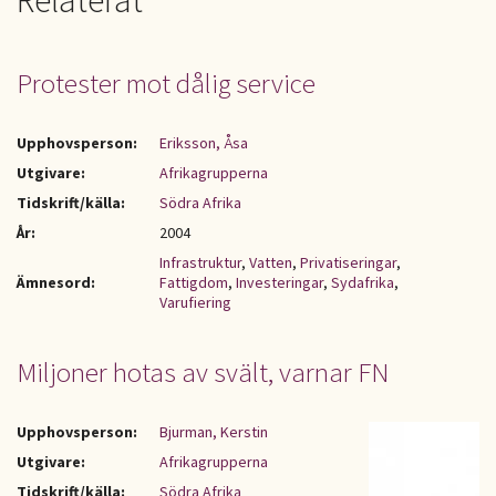
Relaterat
Protester mot dålig service
Upphovsperson:
Eriksson, Åsa
Utgivare:
Afrikagrupperna
Tidskrift/källa:
Södra Afrika
År:
2004
Infrastruktur
,
Vatten
,
Privatiseringar
,
Ämnesord:
Fattigdom
,
Investeringar
,
Sydafrika
,
Varufiering
Miljoner hotas av svält, varnar FN
Upphovsperson:
Bjurman, Kerstin
Utgivare:
Afrikagrupperna
Tidskrift/källa:
Södra Afrika