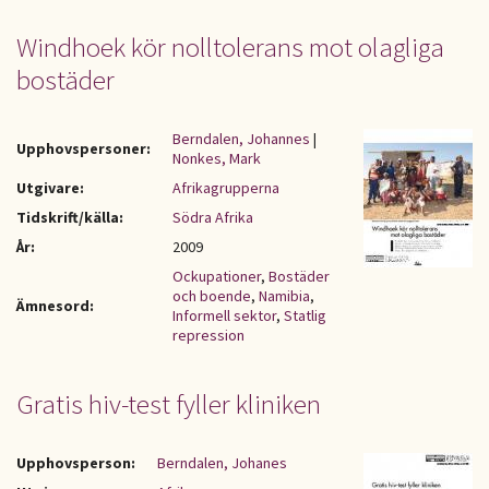
Windhoek kör nolltolerans mot olagliga
bostäder
Berndalen, Johannes
|
Upphovspersoner:
Nonkes, Mark
Utgivare:
Afrikagrupperna
Tidskrift/källa:
Södra Afrika
År:
2009
Ockupationer
,
Bostäder
och boende
,
Namibia
,
Ämnesord:
Informell sektor
,
Statlig
repression
Gratis hiv-test fyller kliniken
Upphovsperson:
Berndalen, Johanes