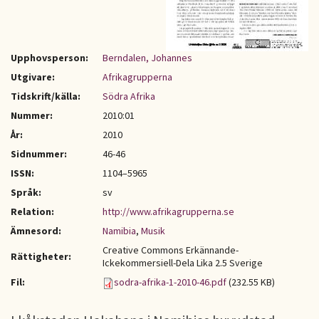
Upphovsperson:
Berndalen, Johannes
Utgivare:
Afrikagrupperna
Tidskrift/källa:
Södra Afrika
Nummer:
2010:01
År:
2010
Sidnummer:
46-46
ISSN:
1104–5965
Språk:
sv
Relation:
http://www.afrikagrupperna.se
Ämnesord:
Namibia
,
Musik
Creative Commons Erkännande-
Rättigheter:
Ickekommersiell-Dela Lika 2.5 Sverige
Fil:
sodra-afrika-1-2010-46.pdf
(232.55 KB)