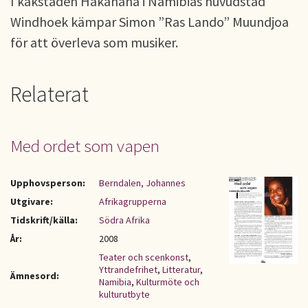
I kåkstaden Hakahana i Namibias huvudstad
Windhoek kämpar Simon ”Ras Lando” Muundjoa
för att överleva som musiker.
Relaterat
Med ordet som vapen
Upphovsperson:
Berndalen, Johannes
Utgivare:
Afrikagrupperna
Tidskrift/källa:
Södra Afrika
År:
2008
Teater och scenkonst
,
Yttrandefrihet
,
Litteratur
,
Ämnesord:
Namibia
,
Kulturmöte och
kulturutbyte