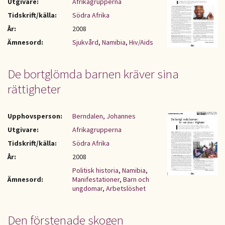
Utgivare:
Afrikagrupperna
Tidskrift/källa:
Södra Afrika
År:
2008
Ämnesord:
Sjukvård
,
Namibia
,
Hiv/Aids
De bortglömda barnen kräver sina
rättigheter
Upphovsperson:
Berndalen, Johannes
Utgivare:
Afrikagrupperna
Tidskrift/källa:
Södra Afrika
År:
2008
Politisk historia
,
Namibia
,
Ämnesord:
Manifestationer
,
Barn och
ungdomar
,
Arbetslöshet
Den förstenade skogen