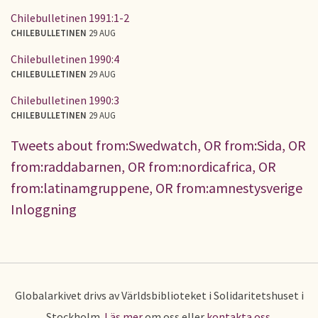
Chilebulletinen 1991:1-2
CHILEBULLETINEN
29 AUG
Chilebulletinen 1990:4
CHILEBULLETINEN
29 AUG
Chilebulletinen 1990:3
CHILEBULLETINEN
29 AUG
Tweets about from:Swedwatch, OR from:Sida, OR
from:raddabarnen, OR from:nordicafrica, OR
from:latinamgruppene, OR from:amnestysverige
Inloggning
Globalarkivet drivs av Världsbiblioteket i Solidaritetshuset i
Stockholm.
Läs mer
om oss eller
kontakta oss
.