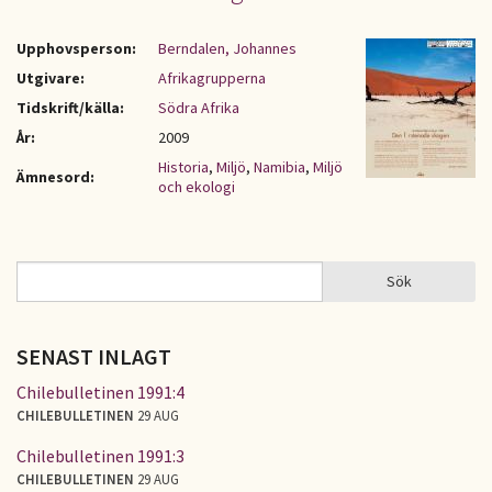
Upphovsperson:
Berndalen, Johannes
Utgivare:
Afrikagrupperna
Tidskrift/källa:
Södra Afrika
År:
2009
Historia
,
Miljö
,
Namibia
,
Miljö
Ämnesord:
och ekologi
Sök
Sök
SÖKFORMULÄR
SENAST INLAGT
Chilebulletinen 1991:4
CHILEBULLETINEN
29 AUG
Chilebulletinen 1991:3
CHILEBULLETINEN
29 AUG