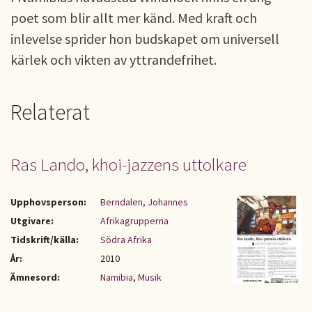
poet som blir allt mer känd. Med kraft och
inlevelse sprider hon budskapet om universell
kärlek och vikten av yttrandefrihet.
Relaterat
Ras Lando, khoi-jazzens uttolkare
Upphovsperson:
Berndalen, Johannes
Utgivare:
Afrikagrupperna
Tidskrift/källa:
Södra Afrika
År:
2010
Ämnesord:
Namibia
,
Musik