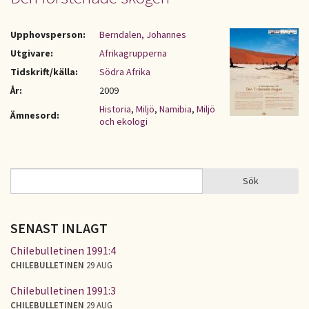
Upphovsperson:
Berndalen, Johannes
Utgivare:
Afrikagrupperna
Tidskrift/källa:
Södra Afrika
År:
2009
Historia
,
Miljö
,
Namibia
,
Miljö
Ämnesord:
och ekologi
Sök
Sök
SÖKFORMULÄR
SENAST INLAGT
Chilebulletinen 1991:4
CHILEBULLETINEN
29 AUG
Chilebulletinen 1991:3
CHILEBULLETINEN
29 AUG