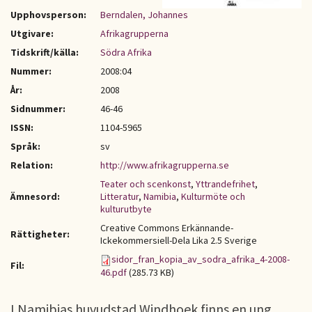
Upphovsperson:
Berndalen, Johannes
Utgivare:
Afrikagrupperna
Tidskrift/källa:
Södra Afrika
Nummer:
2008:04
År:
2008
Sidnummer:
46-46
ISSN:
1104-5965
Språk:
sv
Relation:
http://www.afrikagrupperna.se
Teater och scenkonst
,
Yttrandefrihet
,
Ämnesord:
Litteratur
,
Namibia
,
Kulturmöte och
kulturutbyte
Creative Commons Erkännande-
Rättigheter:
Ickekommersiell-Dela Lika 2.5 Sverige
sidor_fran_kopia_av_sodra_afrika_4-2008-
Fil:
46.pdf
(285.73 KB)
I Namibias huvudstad Windhoek finns en ung