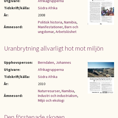
Utgivare:
Afrikagrupperna
Tidskrift/källa:
Södra Afrika
År:
2008
Politisk historia
,
Namibia
,
Ämnesord:
Manifestationer
,
Barn och
ungdomar
,
Arbetslöshet
Uranbrytning allvarligt hot mot miljön
Upphovsperson:
Berndalen, Johannes
Utgivare:
Afrikagrupperna
Tidskrift/källa:
Södra Afrika
År:
2010
Naturresurser
,
Namibia
,
Ämnesord:
Industri och industrialism
,
Miljö och ekologi
Den förstenade skogen