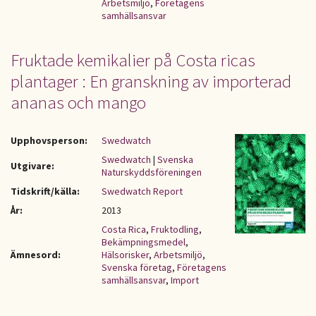
Arbetsmiljö
,
Företagens
samhällsansvar
Fruktade kemikalier på Costa ricas
plantager : En granskning av importerad
ananas och mango
Upphovsperson:
Swedwatch
Swedwatch
|
Svenska
Utgivare:
Naturskyddsföreningen
Tidskrift/källa:
Swedwatch Report
År:
2013
Costa Rica
,
Fruktodling
,
Bekämpningsmedel
,
Ämnesord:
Hälsorisker
,
Arbetsmiljö
,
Svenska företag
,
Företagens
samhällsansvar
,
Import