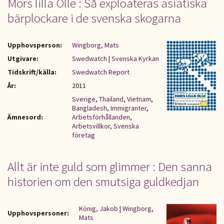
Mors lilla Olle : Så exploateras asiatiska
bärplockare i de svenska skogarna
Upphovsperson:
Wingborg, Mats
Utgivare:
Swedwatch
|
Svenska Kyrkan
Tidskrift/källa:
Swedwatch Report
År:
2011
Sverige
,
Thailand
,
Vietnam
,
Bangladesh
,
Immigranter
,
Ämnesord:
Arbetsförhållanden
,
Arbetsvillkor
,
Svenska
företag
Allt är inte guld som glimmer : Den sanna
historien om den smutsiga guldkedjan
König, Jakob
|
Wingborg,
Upphovspersoner:
Mats