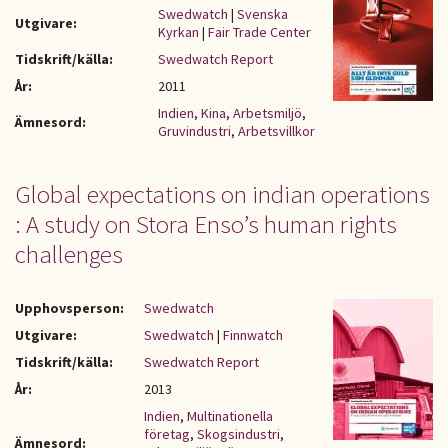
Swedwatch
|
Svenska
Utgivare:
Kyrkan
|
Fair Trade Center
Tidskrift/källa:
Swedwatch Report
År:
2011
Indien
,
Kina
,
Arbetsmiljö
,
Ämnesord:
Gruvindustri
,
Arbetsvillkor
Global expectations on indian operations
: A study on Stora Enso’s human rights
challenges
Upphovsperson:
Swedwatch
Utgivare:
Swedwatch
|
Finnwatch
Tidskrift/källa:
Swedwatch Report
År:
2013
Indien
,
Multinationella
företag
,
Skogsindustri
,
Ämnesord: