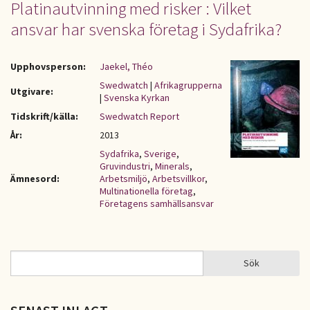
Platinautvinning med risker : Vilket
ansvar har svenska företag i Sydafrika?
Upphovsperson:
Jaekel, Théo
Swedwatch
|
Afrikagrupperna
Utgivare:
|
Svenska Kyrkan
Tidskrift/källa:
Swedwatch Report
År:
2013
Sydafrika
,
Sverige
,
Gruvindustri
,
Minerals
,
Ämnesord:
Arbetsmiljö
,
Arbetsvillkor
,
Multinationella företag
,
Företagens samhällsansvar
Sök
Sök
SÖKFORMULÄR