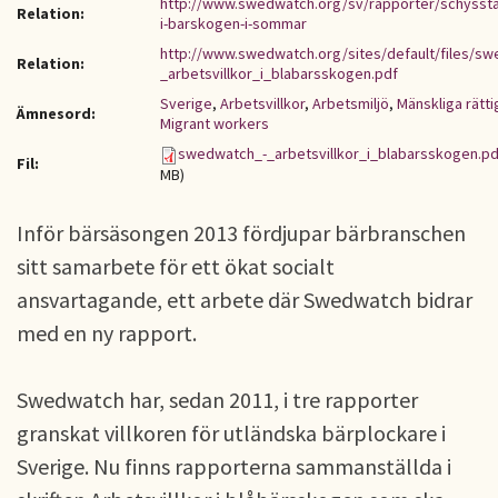
http://www.swedwatch.org/sv/rapporter/schysstar
Relation:
i-barskogen-i-sommar
http://www.swedwatch.org/sites/default/files/s
Relation:
_arbetsvillkor_i_blabarsskogen.pdf
Sverige
,
Arbetsvillkor
,
Arbetsmiljö
,
Mänskliga rätti
Ämnesord:
Migrant workers
swedwatch_-_arbetsvillkor_i_blabarsskogen.pd
Fil:
MB)
Inför bärsäsongen 2013 fördjupar bärbranschen
sitt samarbete för ett ökat socialt
ansvartagande, ett arbete där Swedwatch bidrar
med en ny rapport.
Swedwatch har, sedan 2011, i tre rapporter
granskat villkoren för utländska bärplockare i
Sverige. Nu finns rapporterna sammanställda i