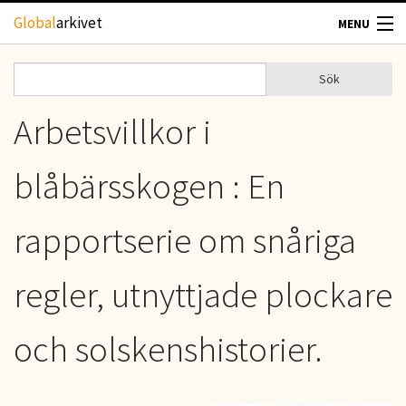
Hoppa till huvudinnehåll
Global
arkivet
MENU
TIDSKRIFTER
Sök
Sök
Sökformulär
GEOGRAFI
Arbetsvillkor i
UTBLICK
blåbärsskogen : En
UPPHOVSRÄTT
rapportserie om snåriga
OM OSS
regler, utnyttjade plockare
KONTAKT
och solskenshistorier.