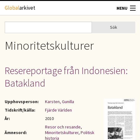
Hoppa till huvudinnehåll
Global
arkivet
MENU
TIDSKRIFTER
Sök
Sök
Sökformulär
GEOGRAFI
Minoritetskulturer
UTBLICK
Resereportage från Indonesien:
UPPHOVSRÄTT
Batakland
OM OSS
Upphovsperson:
Karsten, Gunilla
KONTAKT
Tidskrift/källa:
Fjärde Världen
År:
2010
Resor och resande
,
Ämnesord:
Minoritetskulturer
,
Politisk
historia