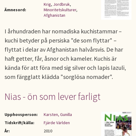
Krig
,
Jordbruk
,
Ämnesord:
Minoritetskulturer
,
Afghanistan
I århundraden har nomadiska kuchistammar –
kuchi betyder på persiska "de som flyttar" –
flyttat i delar av Afghanistan halvårsvis. De har
haft getter, får, åsnor och kameler. Kuchis är
kända för att föra med sig silver och lapis lazuli,
som färgglatt klädda "sorglösa nomader".
Nias - ön som lever farligt
Upphovsperson:
Karsten, Gunilla
Tidskrift/källa:
Fjärde Världen
År:
2010