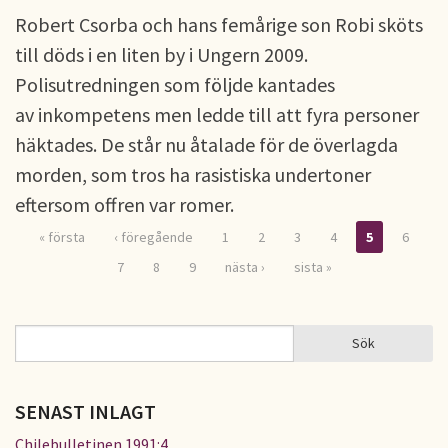
Robert Csorba och hans femårige son Robi sköts
till döds i en liten by i Ungern 2009.
Polisutredningen som följde kantades
av inkompetens men ledde till att fyra personer
häktades. De står nu åtalade för de överlagda
morden, som tros ha rasistiska undertoner
eftersom offren var romer.
« första
‹ föregående
1
2
3
4
5
6
Sidor
7
8
9
nästa ›
sista »
Sök
Sök
SÖKFORMULÄR
SENAST INLAGT
Chilebulletinen 1991:4