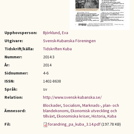
Upphovsperson:
Björklund, Eva
Utgivare:
Svensk-Kubanska Föreningen
Tidskrift/källa:
Tidskriften Kuba
Nummer:
2014:3
År:
2014
Sidnummer:
4-6
ISSN:
1402-8638
Språk:
sv
Relation:
http://www.svensk-kubanska.se/
Blockader
,
Socialism
,
Marknads-, plan- och
Ämnesord:
blandekonomi
,
Ekonomisk utveckling och
tillväxt
,
Ekonomiska kriser
,
Historia
,
Kuba
Fil:
forandring_pa_kuba_3.14.pdf
(197.78 KB)