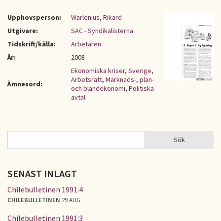
Upphovsperson:
Warlenius, Rikard
Utgivare:
SAC - Syndikalisterna
Tidskrift/källa:
Arbetaren
År:
2008
Ekonomiska kriser
,
Sverige
,
Arbetsrätt
,
Marknads-, plan-
Ämnesord:
och blandekonomi
,
Politiska
avtal
Sök
Sök
SÖKFORMULÄR
SENAST INLAGT
Chilebulletinen 1991:4
CHILEBULLETINEN
29 AUG
Chilebulletinen 1991:3