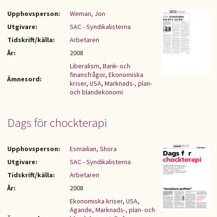
Upphovsperson:
Weman, Jon
Utgivare:
SAC - Syndikalisterna
Tidskrift/källa:
Arbetaren
År:
2008
Liberalism
,
Bank- och
finansfrågor
,
Ekonomiska
Ämnesord:
kriser
,
USA
,
Marknads-, plan-
och blandekonomi
Dags för chockterapi
Upphovsperson:
Esmailian, Shora
Utgivare:
SAC - Syndikalisterna
Tidskrift/källa:
Arbetaren
År:
2008
Ekonomiska kriser
,
USA
,
Ägande
,
Marknads-, plan- och