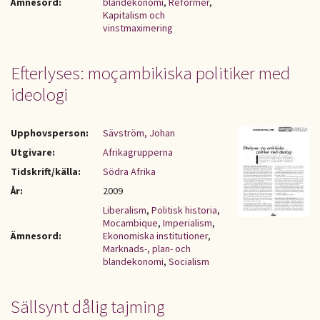
Ämnesord:
blandekonomi
,
Reformer
,
Kapitalism och
vinstmaximering
Efterlyses: moçambikiska politiker med
ideologi
Upphovsperson:
Sävström, Johan
Utgivare:
Afrikagrupperna
Tidskrift/källa:
Södra Afrika
År:
2009
Liberalism
,
Politisk historia
,
Mocambique
,
Imperialism
,
Ämnesord:
Ekonomiska institutioner
,
Marknads-, plan- och
blandekonomi
,
Socialism
Sällsynt dålig tajming