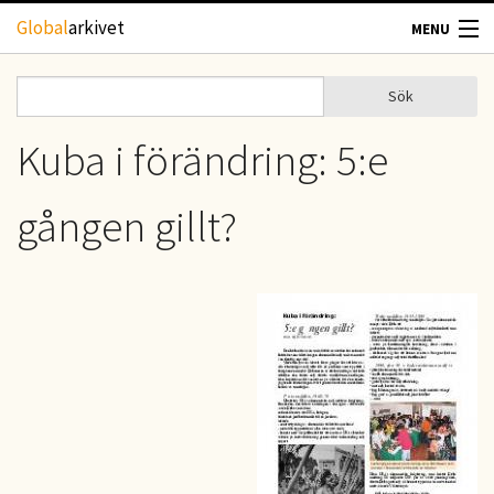
Hoppa till huvudinnehåll
Global
arkivet
MENU
TIDSKRIFTER
Sök
Sök
Sökformulär
GEOGRAFI
Kuba i förändring: 5:e
UTBLICK
gången gillt?
UPPHOVSRÄTT
OM OSS
KONTAKT