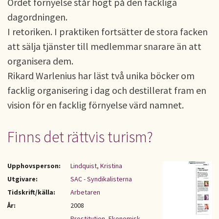
Ordet förnyelse står högt på den fackliga
dagordningen.
I retoriken. I praktiken fortsätter de stora facken
att sälja tjänster till medlemmar snarare än att
organisera dem.
Rikard Warlenius har läst två unika böcker om
facklig organisering i dag och destillerat fram en
vision för en facklig förnyelse värd namnet.
Finns det rättvis turism?
Upphovsperson:
Lindquist, Kristina
Utgivare:
SAC - Syndikalisterna
Tidskrift/källa:
Arbetaren
År:
2008
Prostitution
,
Ekonomisk