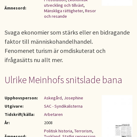
utveckling och tillväxt
,
Ämnesord:
Mänskliga rättigheter
,
Resor
och resande
Svaga ekonomier som stärks eller en bidragande
faktor till människohandelhandel.
Fenomenet turism är omdiskuterat och
ifrågasätts nu allt mer.
Ulrike Meinhofs snitslade bana
Upphovsperson:
Askegård, Josephine
Utgivare:
SAC - Syndikalisterna
Tidskrift/källa:
Arbetaren
År:
2008
Politisk historia
,
Terrorism
,
Ämnesord:
Tyskland
,
Statlig repression
,