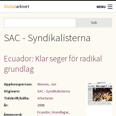
Hoppa till huvudinnehåll
Global
arkivet
MENU
TIDSKRIFTER
Sök
Sök
Sökformulär
GEOGRAFI
SAC - Syndikalisterna
UTBLICK
Ecuador: Klar seger för radikal
UPPHOVSRÄTT
grundlag
OM OSS
Upphovsperson:
Weman, Jon
KONTAKT
Utgivare:
SAC - Syndikalisterna
Tidskrift/källa:
Arbetaren
År:
2008
Ecuador
,
Grundlagar
,
Ämnesord: