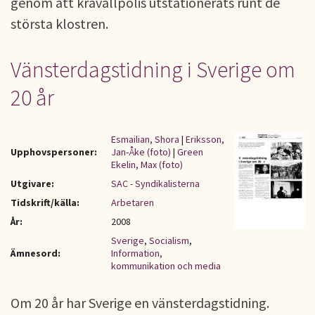
genom att kravallpolis utstationerats runt de
största klostren.
Vänsterdagstidning i Sverige om
20 år
Esmailian, Shora
|
Eriksson,
Upphovspersoner:
Jan-Åke (foto)
|
Green
Ekelin, Max (foto)
Utgivare:
SAC - Syndikalisterna
Tidskrift/källa:
Arbetaren
År:
2008
Sverige
,
Socialism
,
Ämnesord:
Information,
kommunikation och media
Om 20 år har Sverige en vänsterdagstidning.