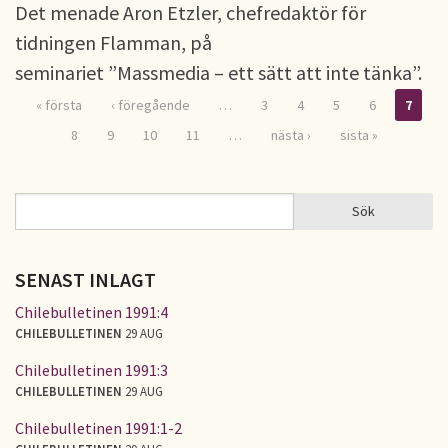
Det menade Aron Etzler, chefredaktör för
tidningen Flamman, på
seminariet ”Massmedia – ett sätt att inte tänka”.
« första
‹ föregående
…
3
4
5
6
7
Sidor
8
9
10
11
…
nästa ›
sista »
Sök
Sök
SÖKFORMULÄR
SENAST INLAGT
Chilebulletinen 1991:4
CHILEBULLETINEN
29 AUG
Chilebulletinen 1991:3
CHILEBULLETINEN
29 AUG
Chilebulletinen 1991:1-2