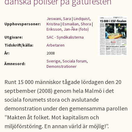
danska poliser på gatufesten
Jeswani, Sara
|
Lindquist,
Upphovspersoner:
Kristina
|
Esmailian, Shora
|
Eriksson, Jan-Åke (foto)
Utgivare:
SAC - Syndikalisterna
Tidskrift/källa:
Arbetaren
År:
2008
Sverige
,
Sociala forum
,
Ämnesord:
Demonstrationer
Runt 15 000 människor tågade lördagen den 20
septbember (2008) genom hela Malmö i det
sociala forumets stora och avslutande
demonstration under den gemensamma parollen
”Makten åt folket. Mot kapitalism och
miljöförstöring. En annan värld är möjlig!”.