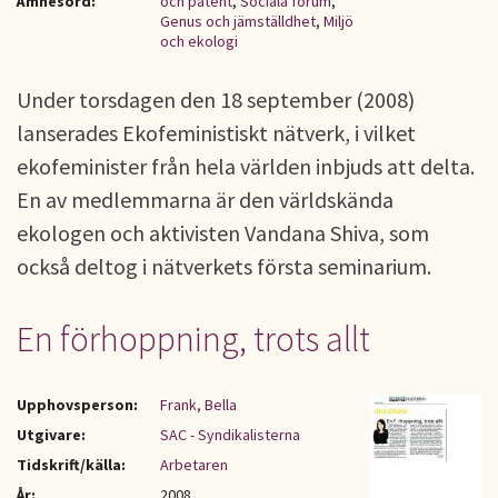
Ämnesord:
och patent
,
Sociala forum
,
Genus och jämställdhet
,
Miljö
och ekologi
Under torsdagen den 18 september (2008)
lanserades Ekofeministiskt nätverk, i vilket
ekofeminister från hela världen inbjuds att delta.
En av medlemmarna är den världskända
ekologen och aktivisten Vandana Shiva, som
också deltog i nätverkets första seminarium.
En förhoppning, trots allt
Upphovsperson:
Frank, Bella
Utgivare:
SAC - Syndikalisterna
Tidskrift/källa:
Arbetaren
År:
2008