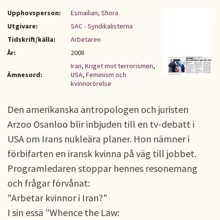
Upphovsperson:
Esmailian, Shora
Utgivare:
SAC - Syndikalisterna
Tidskrift/källa:
Arbetaren
År:
2008
Iran
,
Kriget mot terrorismen
,
Ämnesord:
USA
,
Feminism och
kvinnorörelse
Den amerikanska antropologen och juristen
Arzoo Osanloo blir inbjuden till en tv-debatt i
USA om Irans nukleära planer. Hon nämner i
förbifarten en iransk kvinna på väg till jobbet.
Programledaren stoppar hennes resonemang
och frågar förvånat:
"Arbetar kvinnor i Iran?"
I sin essä ”Whence the Law: