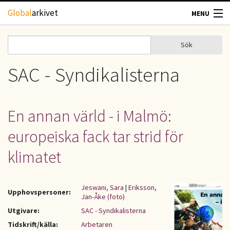
Hoppa till huvudinnehåll
Global
arkivet
MENU
TIDSKRIFTER
Sök
Sök
Sökformulär
GEOGRAFI
SAC - Syndikalisterna
UTBLICK
En annan värld - i Malmö:
UPPHOVSRÄTT
europeiska fack tar strid för
OM OSS
klimatet
KONTAKT
Jeswani, Sara
|
Eriksson,
Upphovspersoner:
Jan-Åke (foto)
Utgivare:
SAC - Syndikalisterna
Tidskrift/källa:
Arbetaren