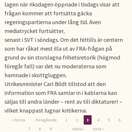
lagen när riksdagen öppnade i tisdags visar att
frågan kommer att fortsätta gäcka
regeringspartierna under lång tid. Även
mediatrycket fortsätter,
senast i SVT i söndags. Om det hittills är centern
som har råkat mest illa ut av FRA-frågan på
grund av sin storslagna frihetsretorik (högmod
föregår fall) var det nu moderaterna som
hamnade i skottgluggen.
Utrikesminister Carl Bildt tillstod att den
information som FRA samlar in i kablarna kan
säljas till andra länder – rent av till diktaturer! –
vilket knappast lugnar kritikerna.
« första
‹ föregående
1
2
3
4
5
6
7
8
9
…
nästa ›
sista »