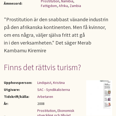
Prostitution
,
Namibia
,
Ämnesord:
Fattigdom
,
Afrika
,
Zambia
"Prostitution är den snabbast växande industrin
på den afrikanska kontinenten. Men få kvinnor,
om ens några, väljer själva fritt att gå
in i den verksamheten." Det säger Merab
Kambamu Kiremire
Finns det rättvis turism?
Upphovsperson:
Lindquist, Kristina
Utgivare:
SAC - Syndikalisterna
Tidskrift/källa:
Arbetaren
År:
2008
Prostitution
,
Ekonomisk
utveckling och tillväxt
,