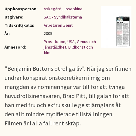
Upphovsperson:
Askegård, Josephine
Utgivare:
SAC - Syndikalisterna
Tidskrift/källa:
Arbetaren Zenit
År:
2009
Prostitution
,
USA
,
Genus och
Ämnesord:
jämställdhet
,
Bildkonst och
film
"Benjamin Buttons otroliga liv". När jag ser filmen
undrar konspirationsteoretikern i mig om
mängden av nomineringar var till för att tvinga
huvudrollsinehavaren, Brad Pitt, till galan för att
han med fru och exfru skulle ge stjärnglans åt
den allt mindre mytifierade tillställningen.
Filmen är i alla fall rent skräp.