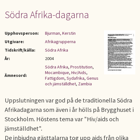
Södra Afrika-dagarna
Upphovsperson:
Bjurman, Kerstin
Utgivare:
Afrikagrupperna
Tidskrift/källa:
Södra Afrika
År:
2004
Södra Afrika
,
Prostitution
,
Mocambique
,
Hiv/Aids
,
Ämnesord:
Fattigdom
,
Sydafrika
,
Genus
och jämställdhet
,
Zambia
Uppslutningen var god på de traditionella Södra
Afrikadagarna som även i år hölls på Brygghuset i
Stockholm. Höstens tema var "Hiv/aids och
jämställdhet".
De inbjudna gästtalarna tog upp aids från olika