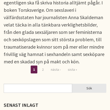
egentligen ska få skriva historia alltjämt pågår. I
boken Torsksverige. Om sexslaveri i
välfärdsstaten har journalisten Anna Skaldeman
velat täcka in alla tänkbara verklighetsbilder,
från den glada sexsäljaren som ser feministerna
och sexköpslagen som sitt största problem, till
traumatiserade kvinnor som på mer eller mindre
frivillig väg hamnat i sexhandeln samt sexköpare
med en skadad syn på makt och kön.
1
2
nästa ›
sista »
Sidor
Sök
Sök
SÖKFORMULÄR
SENAST INLAGT