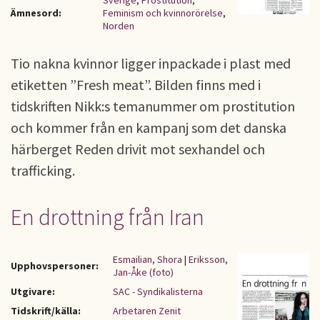
Sverige
,
Prostitution
,
Ämnesord:
Feminism och kvinnorörelse
,
Norden
Tio nakna kvinnor ligger inpackade i plast med
etiketten ”Fresh meat”. Bilden finns med i
tidskriften Nikk:s temanummer om prostitution
och kommer från en kampanj som det danska
härberget Reden drivit mot sexhandel och
trafficking.
En drottning från Iran
Esmailian, Shora
|
Eriksson,
Upphovspersoner:
Jan-Åke (foto)
Utgivare:
SAC - Syndikalisterna
Tidskrift/källa:
Arbetaren Zenit