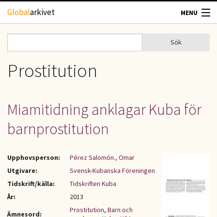
Hoppa till huvudinnehåll
Global
arkivet
MENU
TIDSKRIFTER
Sök
Sök
Sökformulär
GEOGRAFI
Prostitution
UTBLICK
Miamitidning anklagar Kuba för
UPPHOVSRÄTT
barnprostitution
OM OSS
Upphovsperson:
Pérez Salomón., Omar
KONTAKT
Utgivare:
Svensk-Kubanska Föreningen
Tidskrift/källa:
Tidskriften Kuba
År:
2013
Prostitution
,
Barn och
Ämnesord: