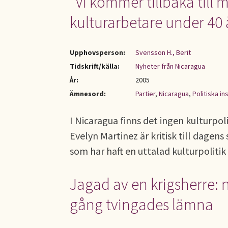
"Vi kommer tillbaka till 
kulturarbetare under 40 
Upphovsperson:
Svensson H., Berit
Tidskrift/källa:
Nyheter från Nicaragua
År:
2005
Ämnesord:
Partier
,
Nicaragua
,
Politiska in
I Nicaragua finns det ingen kulturpol
Evelyn Martinez är kritisk till dagen
som har haft en uttalad kulturpolitik
Jagad av en krigsherre: n
gång tvingades lämna