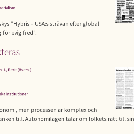
perialism
s "Hybris – USA:s strävan efter global
för evig fred".
teras
H., Berit (övers.)
iska institutioner
tonomi, men processen är komplex och
anken till. Autonomilagen talar om folkets rätt till sin