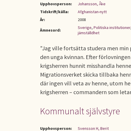
Upphovsperson:
Johansson, Åke
Tidskrift/källa:
Afghanistan-nytt
År:
2008
Sverige
,
Politiska institutioner
Ämnesord:
jämställdhet
"Jag ville fortsätta studera men min 
den unga kvinnan. Efter förlovningen 
krigsherren hunnit misshandla henne fö
Migrationsverket skicka tillbaka henn
där ingen vill veta av henne, utom h
krigsherren – commandern som letar 
Kommunalt självstyre
Upphovsperson:
Svensson H, Berit