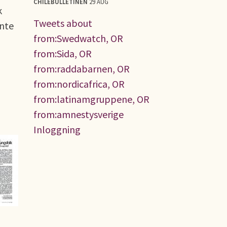
CHILEBULLETINEN
29 AUG
k
Tweets about
inte
from:Swedwatch, OR
from:Sida, OR
from:raddabarnen, OR
from:nordicafrica, OR
from:latinamgruppene, OR
from:amnestysverige
Inloggning