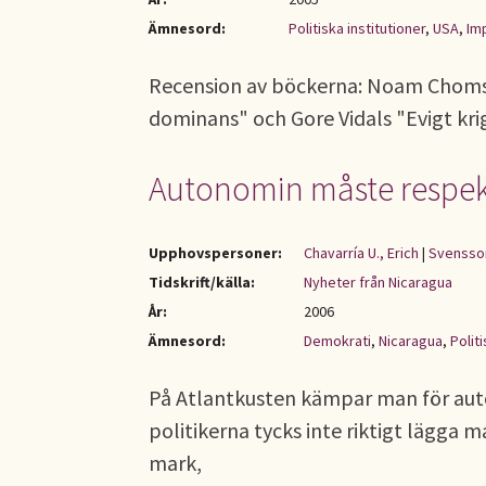
Ämnesord:
Politiska institutioner
,
USA
,
Im
Recension av böckerna: Noam Chomsky
dominans" och Gore Vidals "Evigt krig 
Autonomin måste respek
Upphovspersoner:
Chavarría U., Erich
|
Svensson 
Tidskrift/källa:
Nyheter från Nicaragua
År:
2006
Ämnesord:
Demokrati
,
Nicaragua
,
Polit
På Atlantkusten kämpar man för au
politikerna tycks inte riktigt lägga m
mark,