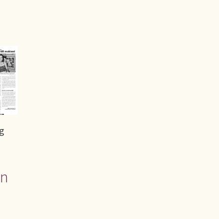
ng
en