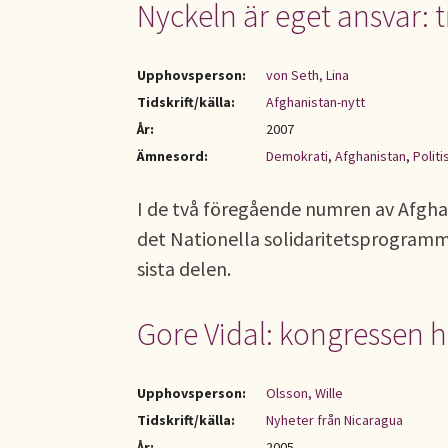
Nyckeln är eget ansvar: 
Upphovsperson:
von Seth, Lina
Tidskrift/källa:
Afghanistan-nytt
År:
2007
Ämnesord:
Demokrati
,
Afghanistan
,
Politi
I de två föregående numren av Afgha
det Nationella solidaritetsprogramme
sista delen.
Gore Vidal: kongressen h
Upphovsperson:
Olsson, Wille
Tidskrift/källa:
Nyheter från Nicaragua
År:
2005