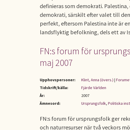
definieras som demokrati. Palestina
demokrati, särskilt efter valet till d
perfekt, eftersom Palestina inte är en
landsflyktig befolkning, dels ett av 
FN:s forum för ursprungsf
maj 2007
Upphovspersoner:
Klint, Anna (övers.)
|
Forumet
Tidskrift/källa:
Fjärde Världen
År:
2007
Ämnesord:
Ursprungsfolk
,
Politiska ins
FN:s forum för ursprungsfolk ger re
och naturresurser när två veckors mö