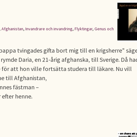
,
Afghanistan
,
Invandrare och invandring
,
Flyktingar
,
Genus och
pappa tvingades gifta bort mig till en krigsherre" säg
rymde Daria, en 21-årig afghanska, till Sverige. Då ha
r att hon ville fortsätta studera till läkare. Nu vill
e till Afghanistan,
ennes fästman –
efter henne.