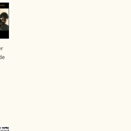
er
de