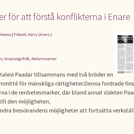
för att förstå konflikterna i Enare
 Hannu
|
Frilund, Harry (övers.)
er
,
Ursprungsfolk
,
Naturresurser
Kalevi Paadar tillsammans med två bröder en
mmitté för mänskliga rättigheter.Denna fordrade fin
rna i de renbetesmarker, där bland annat släkten Paa
ill den möjligheten,
ndra besvärandens möjligheter att fortsätta verkstäl