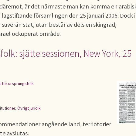
, däremot, är det närmaste man kan komma en arabis
en lagstiftande församlingen den 25 januari 2006. Dock 
 suverän stat, utan består av dels en skingrad,
Israel ockuperat område.
olk: sjätte sessionen, New York, 25
 för ursprungsfolk
titutioner
,
Övrigt juridik
kommendationer angående land, terriotorier
te avslutas.