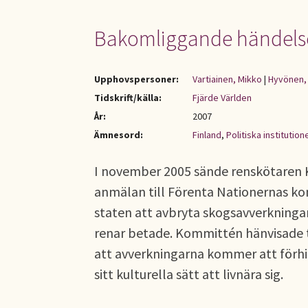
Bakomliggande händelser 
Upphovspersoner:
Vartiainen, Mikko
|
Hyvönen,
Tidskrift/källa:
Fjärde Världen
År:
2007
Ämnesord:
Finland
,
Politiska institution
I november 2005 sände renskötaren 
anmälan till Förenta Nationernas ko
staten att avbryta skogsavverkninga
renar betade. Kommittén hänvisade t
att avverkningarna kommer att förhi
sitt kulturella sätt att livnära sig.