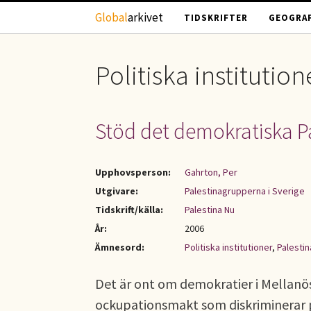
Hoppa till huvudinnehåll
Global
arkivet
TIDSKRIFTER
GEOGRAF
Politiska institution
Stöd det demokratiska Pa
Upphovsperson:
Gahrton, Per
Utgivare:
Palestinagrupperna i Sverige
Tidskrift/källa:
Palestina Nu
År:
2006
Ämnesord:
Politiska institutioner
,
Palestin
Det är ont om demokratier i Mellanöst
ockupationsmakt som diskriminerar på