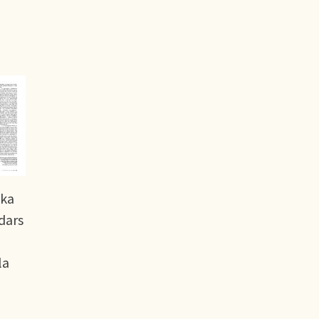
ska
dars
la