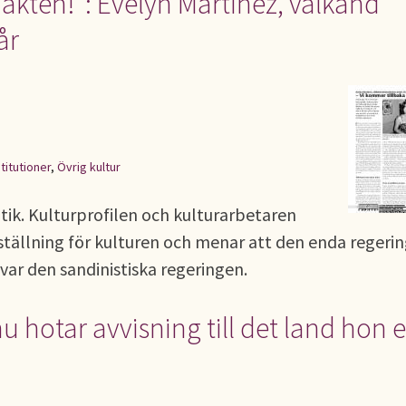
makten!": Evelyn Martinez, välkänd
år
stitutioner
,
Övrig kultur
itik. Kulturprofilen och kulturarbetaren
s ställning för kulturen och menar att den enda regeri
 var den sandinistiska regeringen.
u hotar avvisning till det land hon 