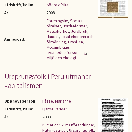
Tidskrift/källa:
Södra Afrika
År:
2008
Föreningsliv
,
Sociala
rörelser
,
Jordreformer
,
Matsäkerhet
,
Jordbruk
,
Handel
,
Lokal ekonomi och
Ämnesord:
försörjning
,
Brasilien
,
Mocambique
,
Livsmedelsförsörjning
,
Miljö och ekologi
Ursprungsfolk i Peru utmanar
kapitalismen
Upphovsperson:
Påsse, Marianne
Tidskrift/källa:
Fjärde Världen
År:
2009
Klimat och klimatförändringar
,
Naturresurser
,
Ursprungsfolk
,