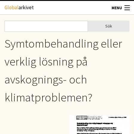
Hoppa till huvudinnehåll
Global
arkivet
MENU
TIDSKRIFTER
Sök
Sök
Sökformulär
GEOGRAFI
Symtombehandling eller
UTBLICK
verklig lösning på
UPPHOVSRÄTT
avskognings- och
OM OSS
klimatproblemen?
KONTAKT