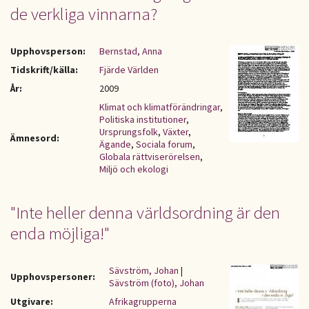
de verkliga vinnarna?
Upphovsperson:
Bernstad, Anna
Tidskrift/källa:
Fjärde Världen
År:
2009
Klimat och klimatförändringar
,
Politiska institutioner
,
Ursprungsfolk
,
Växter
,
Ämnesord:
Ägande
,
Sociala forum
,
Globala rättviserörelsen
,
Miljö och ekologi
"Inte heller denna världsordning är den
enda möjliga!"
Sävström, Johan
|
Upphovspersoner:
Sävström (foto), Johan
Utgivare:
Afrikagrupperna