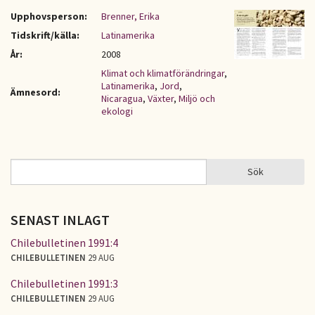
Upphovsperson:
Brenner, Erika
Tidskrift/källa:
Latinamerika
År:
2008
Klimat och klimatförändringar
,
Latinamerika
,
Jord
,
Ämnesord:
Nicaragua
,
Växter
,
Miljö och
ekologi
Sök
Sök
SÖKFORMULÄR
SENAST INLAGT
Chilebulletinen 1991:4
CHILEBULLETINEN
29 AUG
Chilebulletinen 1991:3
CHILEBULLETINEN
29 AUG