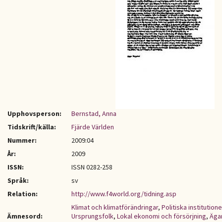
Upphovsperson:
Bernstad, Anna
Tidskrift/källa:
Fjärde Världen
Nummer:
2009:04
År:
2009
ISSN:
ISSN 0282-258
Språk:
sv
Relation:
http://www.f4world.org/tidning.asp
Klimat och klimatförändringar
,
Politiska institutione
Ämnesord:
Ursprungsfolk
,
Lokal ekonomi och försörjning
,
Äga